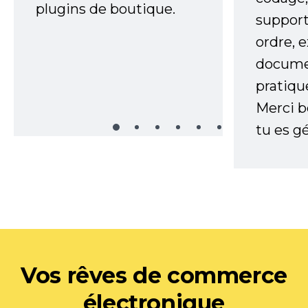
plugins de boutique.
support
ordre, 
documen
pratiqu
Merci 
tu es gé
Vos rêves de commerce
électronique