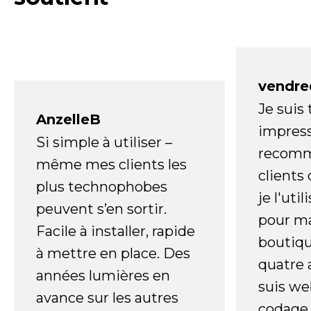
vendre
Je suis
AnzelleB
impress
Si simple à utiliser –
recomm
même mes clients les
clients
plus technophobes
je l'uti
peuvent s’en sortir.
pour m
Facile à installer, rapide
boutiqu
à mettre en place. Des
quatre 
années lumières en
suis w
avance sur les autres
codage,