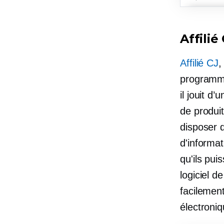
Affilié
Affilié CJ
,
programmes
il jouit d
de produi
disposer d
d'informati
qu'ils pui
logiciel d
facilemen
électroniq