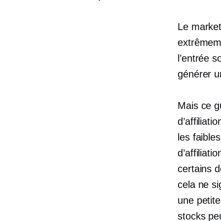
Le market
extrêmeme
l’entrée s
générer u
Mais ce g
d’affiliat
les faible
d’affiliat
certains d
cela ne s
une petite
stocks pe