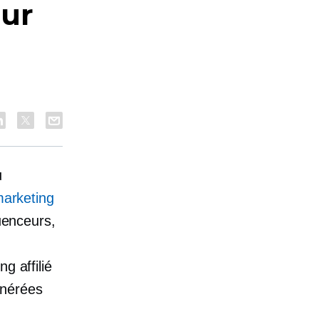
eur
u
arketing
uenceurs,
g affilié
énérées