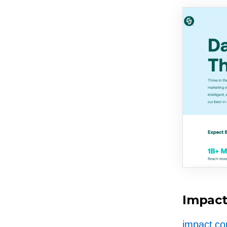
Impac
impact.c