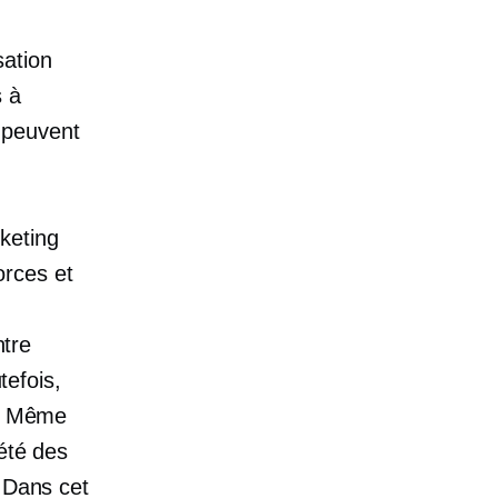
sation
s à
t peuvent
keting
orces et
g
ntre
tefois,
s. Même
iété des
. Dans cet