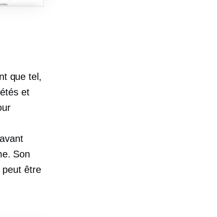
t que tel,
iétés et
our
 avant
rme. Son
t peut être