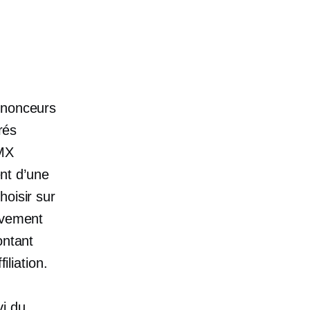
annonceurs
rés
UMX
ent d’une
hoisir sur
ivement
ntant
iliation.
vi du