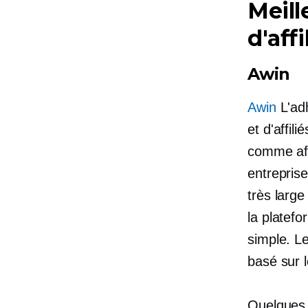
Meill
d'affi
Awin
Awin
L'adh
et d'affil
comme aff
entreprise
très larg
la platef
simple. Le
basé sur l
Quelques 