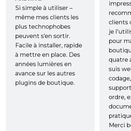
impress
Si simple à utiliser –
recomm
même mes clients les
clients
plus technophobes
je l'uti
peuvent s’en sortir.
pour m
Facile à installer, rapide
boutiqu
à mettre en place. Des
quatre 
années lumières en
suis w
avance sur les autres
codage,
plugins de boutique.
support
ordre, 
documen
pratiqu
Merci 