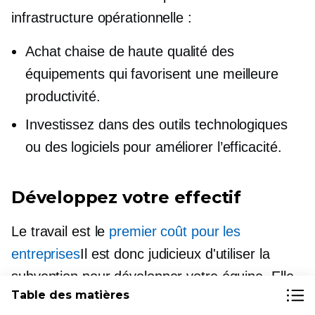
infrastructure opérationnelle :
Achat
chaise de haute qualité
des
équipements qui favorisent une meilleure
productivité.
Investissez dans des outils technologiques
ou des logiciels pour améliorer l’efficacité.
Développez votre effectif
Le travail est le
premier coût pour les
entreprises
Il est donc judicieux d'utiliser la
subvention pour développer votre équipe. Elle
Table des matières
peut directement améliorer la production et les