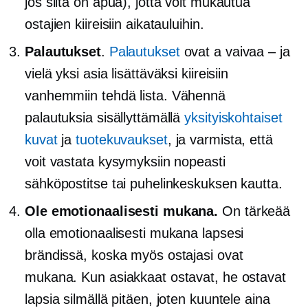
jos siitä on apua), jotta voit mukautua
ostajien kiireisiin aikatauluihin.
Palautukset
.
Palautukset
ovat a
vaivaa – ja
vielä yksi asia lisättäväksi kiireisiin
vanhemmiin
tehdä
lista. Vähennä
palautuksia sisällyttämällä
yksityiskohtaiset
kuvat
ja
tuotekuvaukset
, ja varmista, että
voit vastata kysymyksiin nopeasti
sähköpostitse tai puhelinkeskuksen kautta.
Ole emotionaalisesti mukana.
On tärkeää
olla emotionaalisesti mukana lapsesi
brändissä, koska myös ostajasi ovat
mukana. Kun asiakkaat ostavat, he ostavat
lapsia silmällä pitäen, joten kuuntele aina