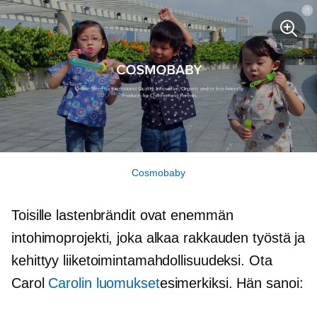
Cosmobaby
Toisille lastenbrändit ovat enemmän
intohimoprojekti, joka alkaa rakkauden työstä ja
kehittyy liiketoimintamahdollisuudeksi. Ota
Carol
Carolin luomukset
esimerkiksi. Hän sanoi: