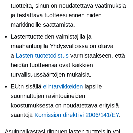
tuotteita, sinun on noudatettava vaatimuksia
ja testattava tuotteesi ennen niiden
markkinoille saattamista.
Lastentuotteiden valmistajilla ja
maahantuojilla Yhdysvalloissa on oltava
a
Lasten tuotetodistus
varmistaakseen, että
heidän tuotteensa ovat kaikkien
turvallisuussääntöjen mukaisia.
EU:n sisällä
elintarvikkeiden
lapsille
suunnattujen ravintoaineiden
koostumuksesta on noudatettava erityisiä
sääntöjä
Komission direktiivi 2006/141/EY
.
Asuinpaikastasi riippuen lasten tuotteisiin voi