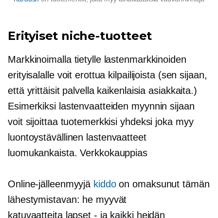
Erityiset niche-tuotteet
Markkinoimalla tietylle lastenmarkkinoiden
erityisalalle voit erottua kilpailijoista (sen sijaan,
että yrittäisit palvella kaikenlaisia ​​asiakkaita.)
Esimerkiksi lastenvaatteiden myynnin sijaan
voit sijoittaa tuotemerkkisi yhdeksi joka myy
luontoystävällinen
lastenvaatteet
luomukankaista. Verkkokauppias
Online-jälleenmyyjä
kiddo
on omaksunut tämän
lähestymistavan: he myyvät
katuvaatteita
lapset - ja
kaikki heidän