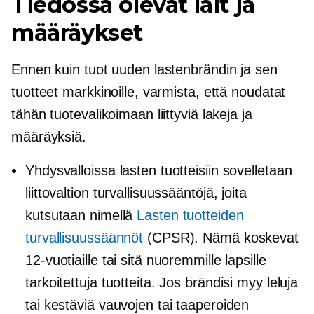
Tiedossa olevat lait ja
määräykset
Ennen kuin tuot uuden lastenbrändin ja sen
tuotteet markkinoille, varmista, että noudatat
tähän tuotevalikoimaan liittyviä lakeja ja
määräyksiä.
Yhdysvalloissa lasten tuotteisiin sovelletaan
liittovaltion turvallisuussääntöjä, joita
kutsutaan nimellä
Lasten tuotteiden
turvallisuussäännöt
(CPSR). Nämä koskevat
12-vuotiaille tai sitä nuoremmille lapsille
tarkoitettuja tuotteita. Jos brändisi myy leluja
tai kestäviä vauvojen tai taaperoiden