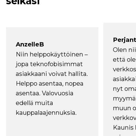
selkäsi
Perjant
AnzelleB
Olen ni
Niin helppokäyttöinen –
että ole
jopa teknofobisimmat
verkkos
asiakkaani voivat hallita.
asiakkai
Helppo asentaa, nopea
nyt om
asentaa. Valovuosia
myymälä
edellä muita
muun oh
kauppalaajennuksia.
verkkov
Kaunis 