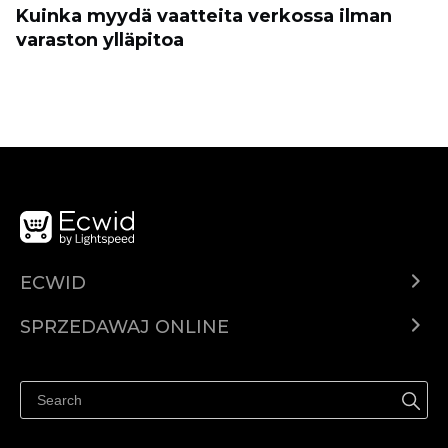
Kuinka myydä vaatteita verkossa ilman
varaston ylläpitoa
ECWID
Ecwid.com
SPRZEDAWAJ ONLINE
Cena
Sprzedawaj gdziekolwiek
Centrum pomocy
Sprzedawaj na Facebooku
Sprzedawaj na Instagramie