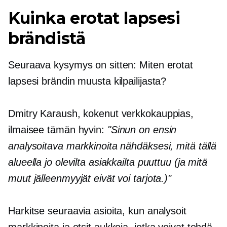
Kuinka erotat lapsesi
brändistä
Seuraava kysymys on sitten: Miten erotat
lapsesi brändin muusta kilpailijasta?
Dmitry Karaush, kokenut verkkokauppias,
ilmaisee tämän hyvin:
"Sinun on ensin
analysoitava markkinoita nähdäksesi, mitä tällä
alueella jo olevilta asiakkailta puuttuu (ja mitä
muut jälleenmyyjät eivät voi tarjota.)"
Harkitse seuraavia asioita, kun analysoit
markkinoita ja etsit aukkoja, jotka voivat tehdä