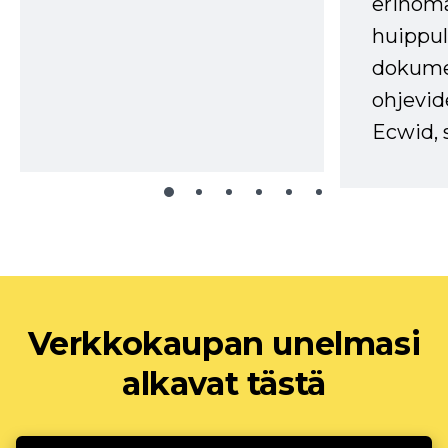
erinom
huippul
dokume
ohjevid
Ecwid, 
Verkkokaupan unelmasi
alkavat tästä