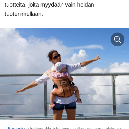
tuotteita, joita myydään vain heidän
tuotenimellään.
Karaush
on tuotemerkki, joka myy ainutlaatuisia vauvanhihnaja