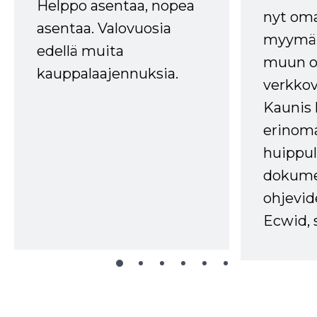
Helppo asentaa, nopea
nyt om
asentaa. Valovuosia
myymälä
edellä muita
muun oh
kauppalaajennuksia.
verkkov
Kaunis 
erinom
huippul
dokume
ohjevid
Ecwid, 