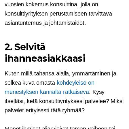
vuosien kokemus konsulttina, jolla on
konsulttiyrityksen perustamiseen tarvittava
asiantuntemus ja johtamistaidot.
2. Selvitä
ihanneasiakkaasi
Kuten millä tahansa alalla, ymmärtäminen ja
selkeä kuva omasta
kohdeyleisö on
menestyksen kannalta ratkaiseva
. Kysy
itseltäsi, ketä konsulttiyrityksesi palvelee? Miksi
palvelet erityisesti tätä ryhmää?
Monet ihmiset aliarvioivat tämän vaiheen tai