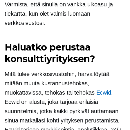
Varmista, että sinulla on vankka ulkoasu ja
tiekartta, kun olet valmis luomaan
verkkosivustosi.
Haluatko perustaa
konsulttiyrityksen?
Mitä tulee verkkosivustoihin, harva löytää
mitään muuta
kustannustehokas,
muokattavissa, tehokas tai tehokas
Ecwid
.
Ecwid on alusta, joka tarjoaa erilaisia ​​
suunnitelmia, jotka kaikki pyrkivät auttamaan
sinua matkallasi kohti yrityksen perustamista.
Ecwid tarjoaa markkinointia, analytiikkaa, 24/7