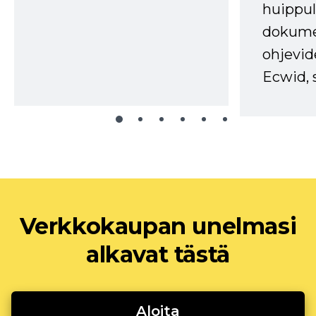
huippul
dokume
ohjevid
Ecwid, 
Verkkokaupan unelmasi
alkavat tästä
Aloita