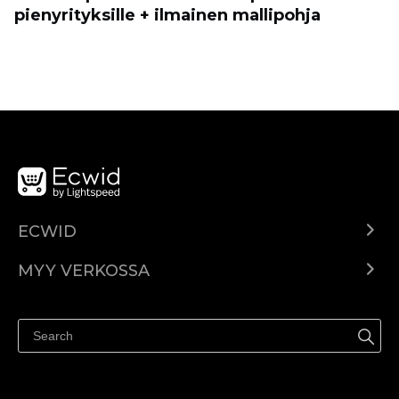
pienyrityksille + ilmainen mallipohja
ECWID
Ecwid.com
MYY VERKOSSA
Hinnoittelu
Myy kaikkialla
Ohjekeskus
Myy Facebookissa
Myy Instagramissa