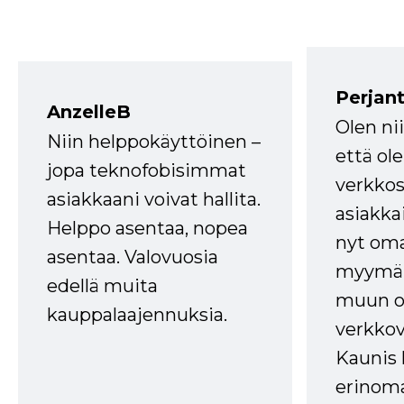
Perjant
AnzelleB
Olen ni
Niin helppokäyttöinen –
että ole
jopa teknofobisimmat
verkkos
asiakkaani voivat hallita.
asiakkai
Helppo asentaa, nopea
nyt om
asentaa. Valovuosia
myymälä
edellä muita
muun oh
kauppalaajennuksia.
verkkov
Kaunis 
erinom