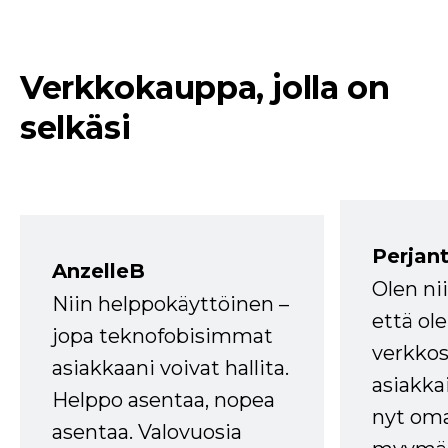
Verkkokauppa, jolla on
selkäsi
Perjant
AnzelleB
Olen ni
Niin helppokäyttöinen –
että ole
jopa teknofobisimmat
verkkos
asiakkaani voivat hallita.
asiakkai
Helppo asentaa, nopea
nyt om
asentaa. Valovuosia