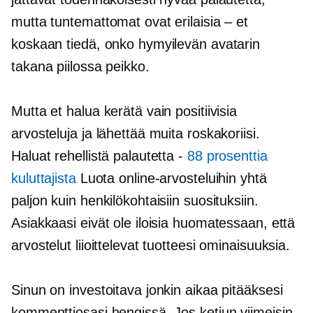
mutta tuntemattomat ovat erilaisia ​​– et
koskaan tiedä, onko hymyilevän avatarin
takana piilossa peikko.
Mutta et halua kerätä vain positiivisia
arvosteluja ja lähettää muita roskakoriisi.
Haluat rehellistä palautetta -
88 prosenttia
kuluttajista
Luota online-arvosteluihin yhtä
paljon kuin henkilökohtaisiin suosituksiin.
Asiakkaasi eivät ole iloisia huomatessaan, että
arvostelut liioittelevat tuotteesi ominaisuuksia.
Sinun on investoitava jonkin aikaa pitääksesi
kommenttiosasi hengissä. Jos ketjun viimeisin