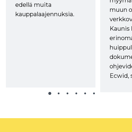
myymälä
edellä muita
muun oh
kauppalaajennuksia.
verkkov
Kaunis 
erinom
huippul
dokume
ohjevid
Ecwid, 