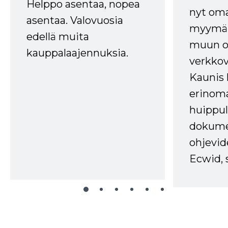
Helppo asentaa, nopea
nyt om
asentaa. Valovuosia
myymälä
edellä muita
muun oh
kauppalaajennuksia.
verkkov
Kaunis 
erinom
huippul
dokume
ohjevid
Ecwid, 