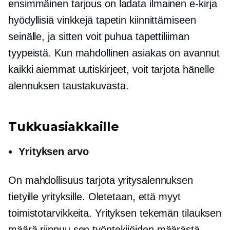
ensimmäinen tarjous on ladata ilmainen
e-kirja
hyödyllisiä vinkkejä tapetin kiinnittämiseen
seinälle, ja sitten voit puhua tapettiliiman
tyypeistä. Kun mahdollinen asiakas on avannut
kaikki aiemmat uutiskirjeet, voit tarjota hänelle
alennuksen taustakuvasta.
Tukkuasiakkaille
Yrityksen arvo
On mahdollisuus tarjota yritysalennuksen
tietyille yrityksille. Oletetaan, että myyt
toimistotarvikkeita. Yrityksen tekemän tilauksen
määrä riippuu sen työntekijöiden määrästä.