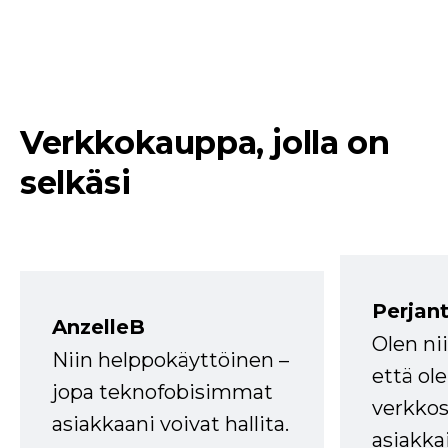
Verkkokauppa, jolla on
selkäsi
Perjant
AnzelleB
Olen ni
Niin helppokäyttöinen –
että ole
jopa teknofobisimmat
verkkos
asiakkaani voivat hallita.
asiakkai