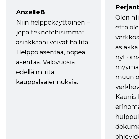
Perjant
AnzelleB
Olen ni
Niin helppokäyttöinen –
että ole
jopa teknofobisimmat
verkkos
asiakkaani voivat hallita.
asiakkai
Helppo asentaa, nopea
nyt om
asentaa. Valovuosia
myymälä
edellä muita
muun oh
kauppalaajennuksia.
verkkov
Kaunis 
erinom
huippul
dokume
ohjevid