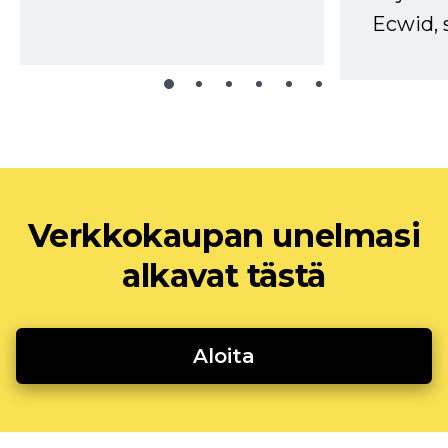
Ecwid, 
Verkkokaupan unelmasi
alkavat tästä
Aloita