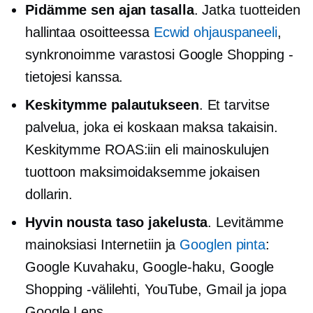
Pidämme sen ajan tasalla
. Jatka tuotteiden
hallintaa osoitteessa
Ecwid ohjauspaneeli
,
synkronoimme varastosi Google Shopping -
tietojesi kanssa.
Keskitymme palautukseen
. Et tarvitse
palvelua, joka ei koskaan maksa takaisin.
Keskitymme ROAS:iin eli mainoskulujen
tuottoon maksimoidaksemme jokaisen
dollarin.
Hyvin
nousta taso
jakelusta
. Levitämme
mainoksiasi Internetiin ja
Googlen pinta
:
Google Kuvahaku, Google-haku, Google
Shopping -välilehti, YouTube, Gmail ja jopa
Google Lens.