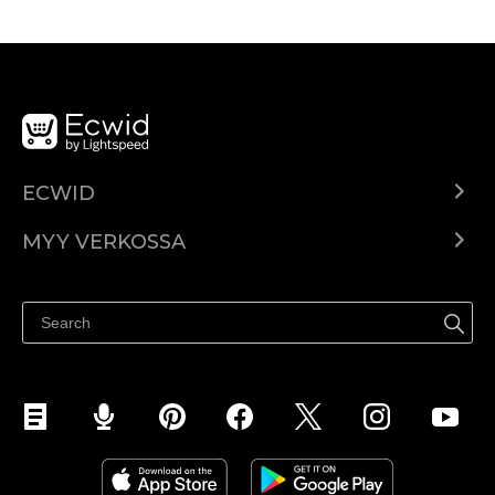
ECWID
Ecwid.com
MYY VERKOSSA
Hinnoittelu
Myy kaikkialla
Ohjekeskus
Myy Facebookissa
Myy Instagramissa