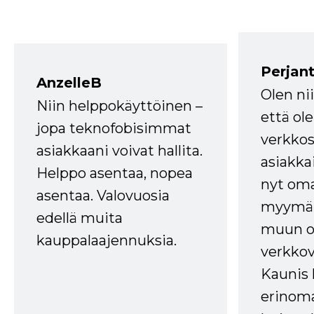
Perjant
AnzelleB
Olen ni
Niin helppokäyttöinen –
että ole
jopa teknofobisimmat
verkkos
asiakkaani voivat hallita.
asiakkai
Helppo asentaa, nopea
nyt om
asentaa. Valovuosia
myymälä
edellä muita
muun oh
kauppalaajennuksia.
verkkov
Kaunis 
erinom