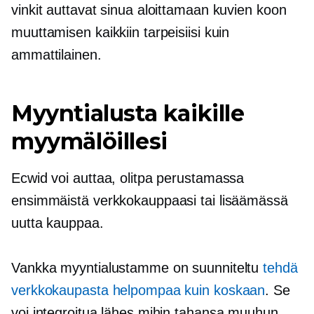
vinkit auttavat sinua aloittamaan kuvien koon
muuttamisen kaikkiin tarpeisiisi kuin
ammattilainen.
Myyntialusta kaikille
myymälöillesi
Ecwid voi auttaa, olitpa perustamassa
ensimmäistä verkkokauppaasi tai lisäämässä
uutta kauppaa.
Vankka myyntialustamme on suunniteltu
tehdä
verkkokaupasta helpompaa kuin koskaan
. Se
voi integroitua lähes mihin tahansa muuhun