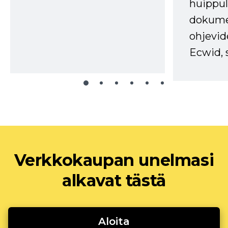
huippul
dokume
ohjevid
Ecwid, 
Verkkokaupan unelmasi
alkavat tästä
Aloita