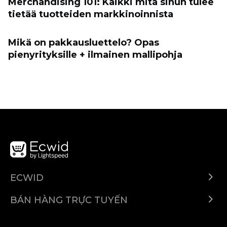
Merchandising 101: Kaikki mitä sinun tulee
tietää tuotteiden markkinoinnista
Mikä on pakkausluettelo? Opas
pienyrityksille + ilmainen mallipohja
ECWID
Ecwid.com
BÁN HÀNG TRỰC TUYẾN
Trung tâm trợ giúp
Bán ở bất cứ đâu