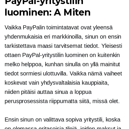
PayPal-yritystilin
luominen: A
Miten
Vaikka PayPalin toimintatavat ovat yleensä
yhdenmukaisia ​​eri markkinoilla, sinun on ensin
tarkistettava maasi tarvitsemat tiedot. Yleisesti
ottaen PayPal-yritystilin luominen on kuitenkin
melko helppoa, kunhan sinulla on yllä mainitut
tiedot sormiesi ulottuvilla. Vaikka nämä vaiheet
koskevat vain yhdysvaltalaisia ​​kauppiaita,
niiden pitäisi auttaa sinua a
loppua
perusprosessista riippumatta siitä, missä olet.
Ensin sinun on valittava sopiva yritystili, koska
on olemassa eritasoisia tilejä, joiden maksut ja