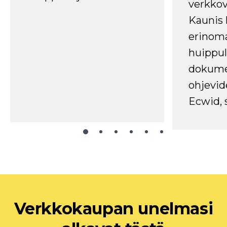
verkkov
Kaunis 
erinom
huippul
dokume
ohjevid
Ecwid, 
Verkkokaupan unelmasi