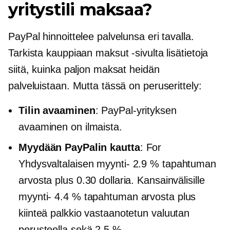
yritystili maksaa?
PayPal hinnoittelee palvelunsa eri tavalla.
Tarkista kauppiaan maksut -sivulta lisätietoja
siitä, kuinka paljon maksat heidän
palveluistaan. Mutta tässä on peruserittely:
Tilin avaaminen
: PayPal-yrityksen
avaaminen on ilmaista.
Myydään PayPalin kautta
: For
Yhdysvaltalaisen
myynti-
2.9 % tapahtuman
arvosta plus 0.30 dollaria. Kansainvälisille
myynti-
4.4 % tapahtuman arvosta plus
kiinteä palkkio vastaanotetun valuutan
perusteella sekä 2.5 %