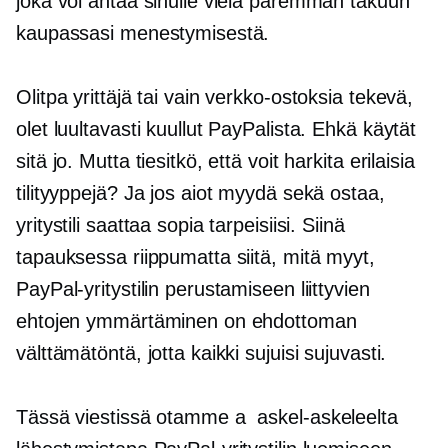
joka voi antaa sinulle vielä paremman takuun
kaupassasi menestymisestä.
Olitpa yrittäjä tai vain verkko-ostoksia tekevä,
olet luultavasti kuullut PayPalista. Ehkä käytät
sitä jo. Mutta tiesitkö, että voit harkita erilaisia ​​
tilityyppejä? Ja jos aiot myydä sekä ostaa,
yritystili saattaa sopia tarpeisiisi. Siinä
tapauksessa riippumatta siitä, mitä myyt,
PayPal-yritystilin perustamiseen liittyvien
ehtojen ymmärtäminen on ehdottoman
välttämätöntä, jotta kaikki sujuisi sujuvasti.
Tässä viestissä otamme a
askel-askeleelta