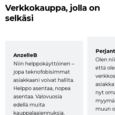
Verkkokauppa, jolla on
selkäsi
Perjant
AnzelleB
Olen ni
Niin helppokäyttöinen –
että ole
jopa teknofobisimmat
verkkos
asiakkaani voivat hallita.
asiakkai
Helppo asentaa, nopea
nyt om
asentaa. Valovuosia
myymälä
edellä muita
muun oh
kauppalaajennuksia.