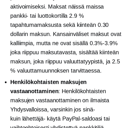
aktivoimiseksi. Maksat näissä maissa
pankki- tai luottokortilla 2.9 %
tapahtumamaksusta sekä kiinteän 0.30
dollarin maksun. Kansainväliset maksut ovat
kalliimpia, mutta ne ovat sisällä
0.3%-3.9%
joka riippuu maksutavasta, sisältää kiinteän
maksun, joka riippuu valuuttatyypistä, ja 2.5
% valuuttamuunnoksen tarvittaessa.
Henkilökohtaisten maksujen
vastaanottaminen
: Henkilökohtaisten
maksujen vastaanottaminen on ilmaista
Yhdysvalloissa, varsinkin jos
sinä-
kuin
lähettäjä-
käytä PayPal-saldoasi tai
vaihtoehtoisesti yhdistettyä pankkitiliä