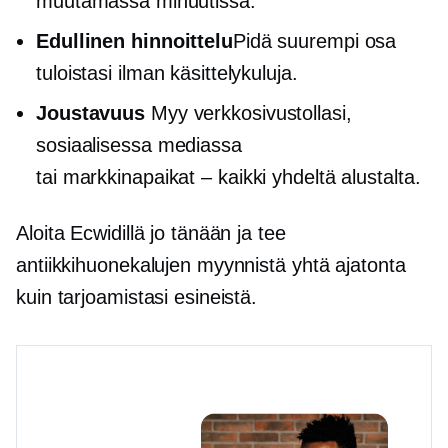
muutamassa minuutissa.
Edullinen hinnoittelu
Pidä suurempi osa
tuloistasi ilman käsittelykuluja.
Joustavuus
Myy verkkosivustollasi,
sosiaalisessa mediassa
tai
markkinapaikat – kaikki
yhdeltä alustalta.
Aloita Ecwidillä jo tänään ja tee
antiikkihuonekalujen myynnistä yhtä ajatonta
kuin tarjoamistasi esineistä.