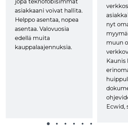
jopa teknofobisimmat
verkkos
asiakkaani voivat hallita.
asiakkai
Helppo asentaa, nopea
nyt om
asentaa. Valovuosia
myymälä
edellä muita
muun oh
kauppalaajennuksia.
verkkov
Kaunis 
erinom
huippul
dokume
ohjevid
Ecwid, 