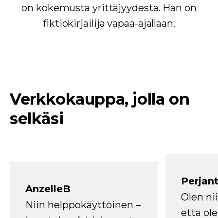
on kokemusta yrittäjyydestä. Hän on
fiktiokirjailija vapaa-ajallaan.
Verkkokauppa, jolla on
selkäsi
Perjant
AnzelleB
Olen ni
Niin helppokäyttöinen –
että ole