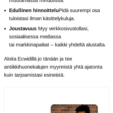
muutamassa minuutissa.
Edullinen hinnoittelu
Pidä suurempi osa
tuloistasi ilman käsittelykuluja.
Joustavuus
Myy verkkosivustollasi,
sosiaalisessa mediassa
tai
markkinapaikat – kaikki
yhdeltä alustalta.
Aloita Ecwidillä jo tänään ja tee
antiikkihuonekalujen myynnistä yhtä ajatonta
kuin tarjoamistasi esineistä.