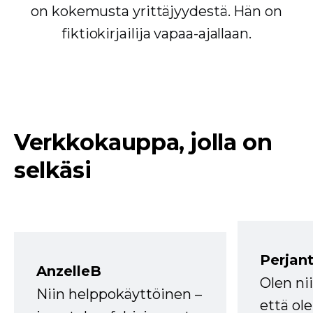
on kokemusta yrittäjyydestä. Hän on
fiktiokirjailija vapaa-ajallaan.
Verkkokauppa, jolla on
selkäsi
Perjant
AnzelleB
Olen ni
Niin helppokäyttöinen –
että ole