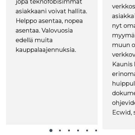
jopa teknofobisimmat
verkkos
asiakkaani voivat hallita.
asiakkai
Helppo asentaa, nopea
nyt om
asentaa. Valovuosia
myymälä
edellä muita
muun oh
kauppalaajennuksia.
verkkov
Kaunis 
erinom
huippul
dokume
ohjevid
Ecwid, 