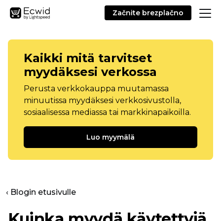
Začnite brezplačno
Kaikki mitä tarvitset
myydäksesi verkossa
Perusta verkkokauppa muutamassa
minuutissa myydäksesi verkkosivustolla,
sosiaalisessa mediassa tai markkinapaikoilla.
Luo myymälä
‹ Blogin etusivulle
Kuinka myydä käytettyjä