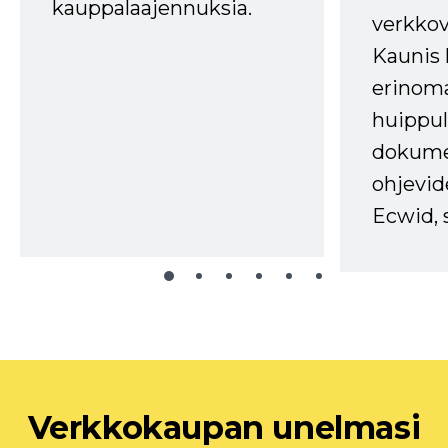
kauppalaajennuksia.
verkkov
Kaunis 
erinom
huippul
dokume
ohjevid
Ecwid, 
Verkkokaupan unelmasi