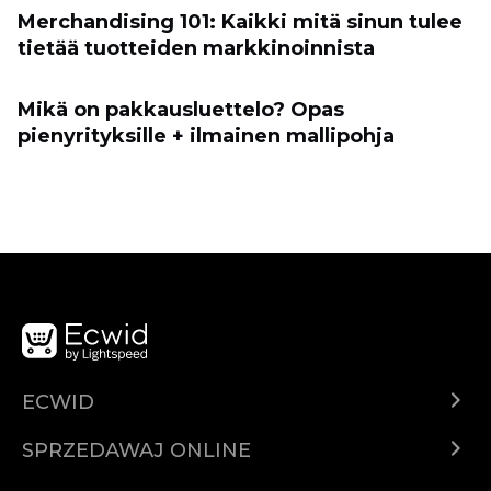
Merchandising 101: Kaikki mitä sinun tulee
tietää tuotteiden markkinoinnista
Mikä on pakkausluettelo? Opas
pienyrityksille + ilmainen mallipohja
ECWID
Ecwid.com
SPRZEDAWAJ ONLINE
Cena
Sprzedawaj gdziekolwiek