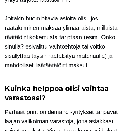
Joitakin huomioitavia asioita olisi, jos
räätälöiminen maksaa ylimääräistä, millaista
räätälöintikokemusta tarjotaan (esim. Onko
sinulla?
esivalittu
vaihtoehtoja tai voitko
sisällyttää täysin räätälöityä materiaalia) ja
mahdolliset lisäräätälöintimaksut.
Kuinka helppoa olisi vaihtaa
varastoasi?
Parhaat print on demand -yritykset tarjoavat
laajan valikoiman varastoja, joita asiakkaat
voivat muokata. Sinun tapauksessasi haluat