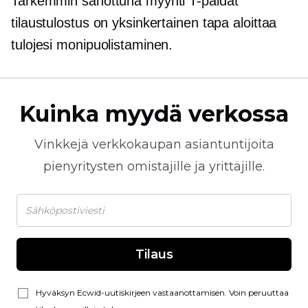
Tarkemmin sanottuna myynti
T-paidat
tilaustulostus on yksinkertainen tapa aloittaa
tulojesi monipuolistaminen.
Kuinka myydä verkossa
Vinkkejä
verkkokaupan
asiantuntijoita
pienyritysten omistajille ja yrittäjille.
Tilaus
Hyväksyn Ecwid-uutiskirjeen vastaanottamisen. Voin peruuttaa