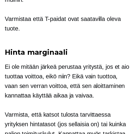
Varmistaa
että
T-paidat
ovat saatavilla oleva
tuote.
Hinta marginaali
Ei ole mitään järkeä perustaa yritystä, jos et aio
tuottaa voittoa, eikö niin? Eikä vain tuottoa,
vaan sen verran voittoa, että sen aloittaminen
kannattaa käyttää aikaa ja vaivaa.
Varmista, että katsot
tulosta tarvittaessa
yrityksen hintatasot (jos sellaisia ​​on) tai kuinka
paljon toimituskulut. Kannattaa myös tarkistaa,