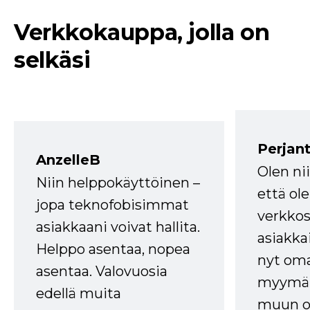
Verkkokauppa, jolla on
selkäsi
Perjant
AnzelleB
Olen ni
Niin helppokäyttöinen –
että ole
jopa teknofobisimmat
verkkos
asiakkaani voivat hallita.
asiakkai
Helppo asentaa, nopea
nyt om
asentaa. Valovuosia
myymälä
edellä muita
muun oh