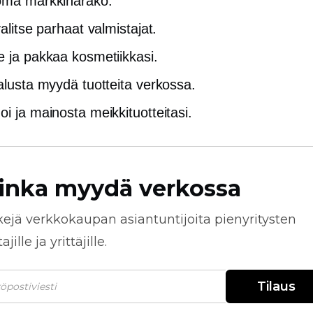
oma markkinarako.
valitse parhaat valmistajat.
e ja pakkaa kosmetiikkasi.
 alusta myydä tuotteita verkossa.
oi ja mainosta meikkituotteitasi.
inka myydä verkossa
kejä
verkkokaupan
asiantuntijoita pienyritysten
jille ja yrittäjille.
Tilaus