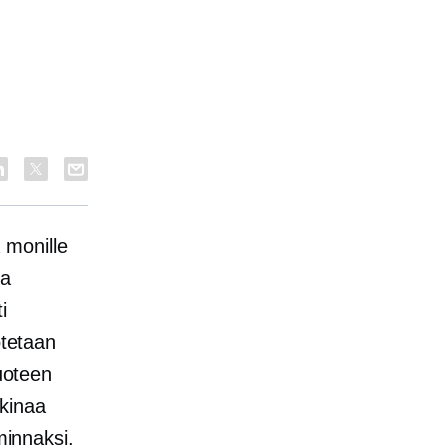
 monille
ja
i
tetaan
vuoteen
kinaa
minnaksi.