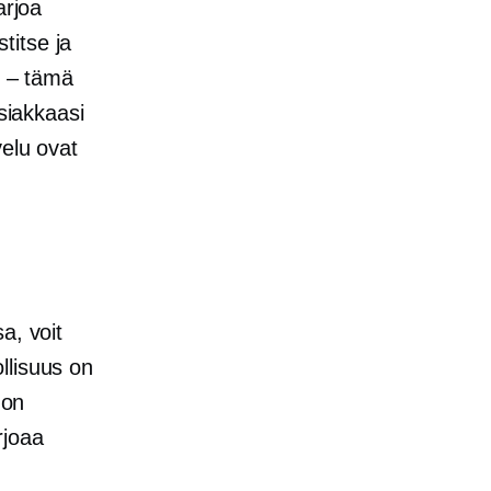
arjoa
titse ja
n – tämä
asiakkaasi
velu ovat
a, voit
llisuus on
 on
rjoaa