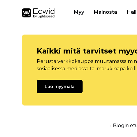
Myy
Mainosta
Hall
Kaikki mitä tarvitset myy
Perusta verkkokauppa muutamassa minuu
sosiaalisessa mediassa tai markkinapaikoill
Luo myymälä
‹ Blogin et