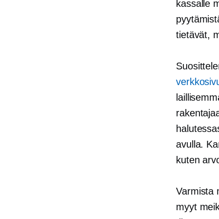
kassalle 
pyytämist
tietävät, 
Suositte
verkkosivu
laillisemm
rakentaja
halutessas
avulla. Ka
kuten arv
Varmista 
myyt meikk