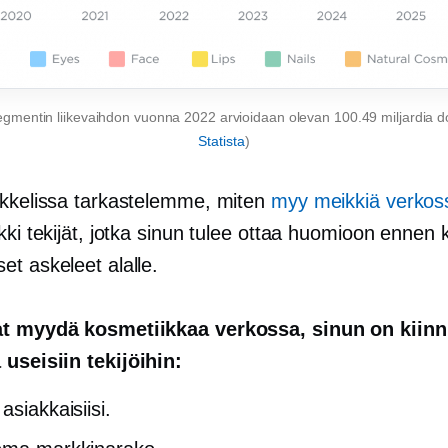
gmentin liikevaihdon vuonna 2022 arvioidaan olevan 100.49 miljardia do
Statista
)
ikkelissa tarkastelemme, miten
myy meikkiä verkos
kki tekijät, jotka sinun tulee ottaa huomioon ennen k
t askeleet alalle.
t myydä kosmetiikkaa verkossa, sinun on kiinn
useisiin tekijöihin:
asiakkaisiisi.