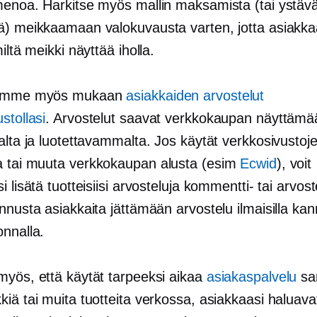
menoa. Harkitse myös mallin maksamista (tai ystäv
ä) meikkaamaan valokuvausta varten, jotta asiakka
miltä meikki näyttää iholla.
lemme myös mukaan
asiakkaiden arvostelut
stollasi
. Arvostelut saavat verkkokaupan näyttämä
alta ja luotettavammalta. Jos käytät verkkosivustoj
a tai muuta
verkkokaupan
alusta (esim
Ecwid
), voit
i lisätä tuotteisiisi arvosteluja kommentti- tai arvos
nnusta asiakkaita jättämään arvostelu ilmaisilla kann
onnalla.
myös, että käytät tarpeeksi aikaa
asiakaspalvelu
sa
iä tai muita tuotteita verkossa, asiakkaasi haluavat