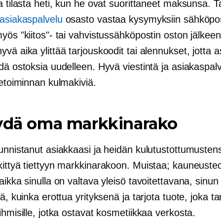
a tilasta heti, kun he ovat suorittaneet maksunsa. T
 asiakaspalvelu
osasto vastaa kysymyksiin sähköpos
yös "kiitos"- tai vahvistussähköpostin oston jälkee
vä aika ylittää tarjouskoodit tai alennukset, jotta 
dä ostoksia uudelleen. Hyvä viestintä ja asiakaspal
ketoiminnan kulmakiviä.
öydä oma markkinarako
unnistanut asiakkaasi ja heidän kulutustottumustens
kittyä tiettyyn markkinarakoon. Muistaa; kauneusteo
aikka sinulla on valtava yleisö tavoitettavana, sinun
vä, kuinka erottua yrityksenä ja tarjota tuote, joka ta
ihmisille, jotka ostavat kosmetiikkaa verkosta.