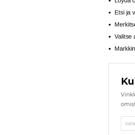
Löydä 
Etsi ja 
Merkits
Valitse
Markkin
Ku
Vink
omista