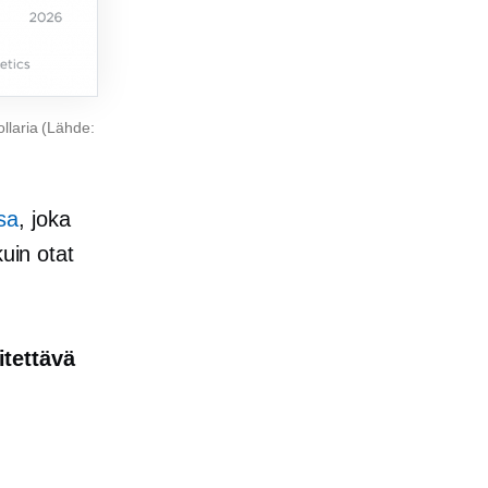
llaria (Lähde:
sa
, joka
uin otat
itettävä