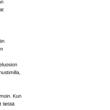
än
at
än
en
teluosion
ustimilla,
moin. Kun
 tietää