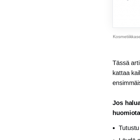
Kosmetiikkase
Tässä art
kattaa kai
ensimmäise
Jos halua
huomiota 
Tutustu 