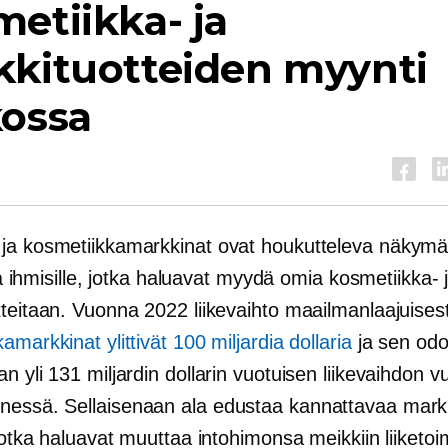
etiikka- ja
kkituotteiden myynti
kossa
ja kosmetiikkamarkkinat ovat houkutteleva näkymä
e ja ihmisille, jotka haluavat myydä omia kosmetiikka- 
teitaan. Vuonna 2022 liikevaihto maailmanlaajuisest
amarkkinat ylittivät 100 miljardia dollaria
ja sen odo
n yli 131 miljardin dollarin vuotuisen liikevaihdon 
essä. Sellaisenaan ala edustaa kannattavaa mark
 jotka haluavat muuttaa intohimonsa meikkiin liiketoi