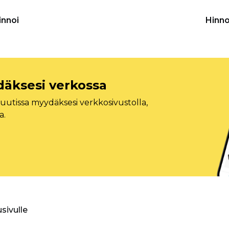
innoi
Hinno
däksesi verkossa
tissa myydäksesi verkkosivustolla,
a.
usivulle