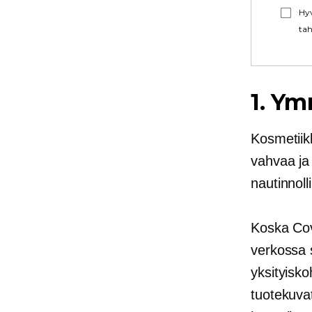
Hyv
tah
1. Ym
Kosmetiikk
vahvaa ja
nautinnol
Koska
Co
verkossa 
yksityisko
tuotekuvat