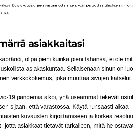
äksyn Ecwid-uutiskirjeen vastaanottamisen. Voin peruuttaa tilauksen milloin
ansa.
märrä asiakkaitasi
abrändi, olipa pieni kuinka pieni tahansa, ei ole mi
 uskollista asiakaskuntaa. Sellaisenaan sinun on lu
linen verkkokokemus, joka muuttaa sivujen katselut 
vid-19
pandemia alkoi, yhä useammat tekevät osto
sen sijaan, että
varastossa.
Käytä runsaasti aikaa
htaisten kuvausten kirjoittamiseen ja
korkea resoluu
, jotta asiakkaat tietävät tarkalleen, mitä he ostav