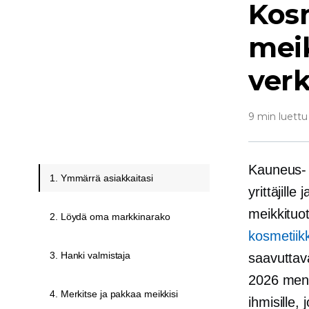
Kosm
mei
ver
9 min luettu
Kauneus- 
1. Ymmärrä asiakkaitasi
yrittäjill
meikkituot
2. Löydä oma markkinarako
kosmetiikk
3. Hanki valmistaja
saavuttava
2026 menn
4. Merkitse ja pakkaa meikkisi
ihmisille,