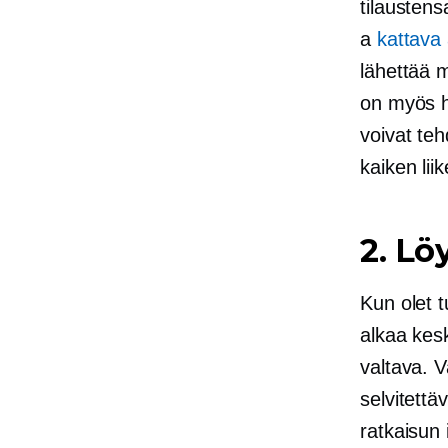
tilaustens
a
kattava
lähettää m
on myös hy
voivat teh
kaiken lii
2. L
Kun olet t
alkaa kes
valtava. V
selvitettä
ratkaisun 