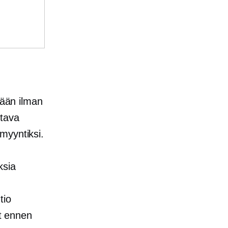
tään ilman
otava
myyntiksi.
ksia
tio
at ennen