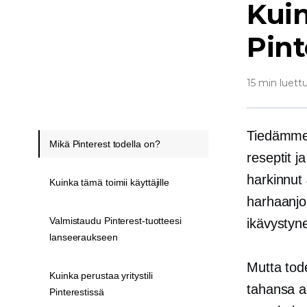
Kuin
Pint
15 min luett
Tiedämme, 
Mikä Pinterest todella on?
reseptit j
harkinnut
Kuinka tämä toimii käyttäjille
harhaanjoh
Valmistaudu Pinterest-tuotteesi
ikävystynei
lanseeraukseen
Mutta tode
Kuinka perustaa yritystili
tahansa al
Pinterestissä