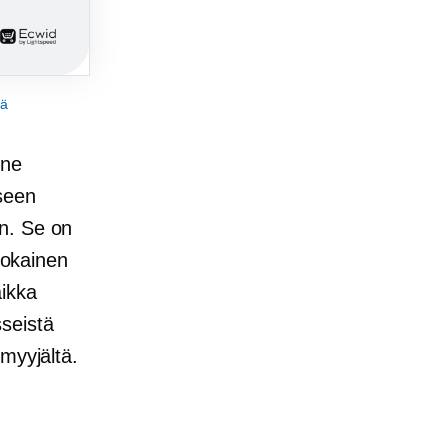
iä
ne
iseen
n. Se on
jokainen
aikka
sseistä
myyjältä.