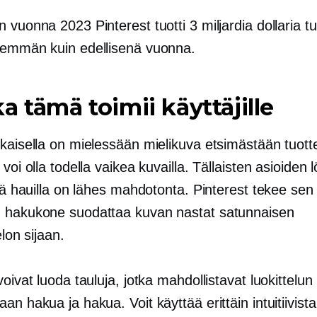
 vuonna 2023 Pinterest tuotti 3 miljardia dollaria tu
nemmän kuin edellisenä vuonna.
a tämä toimii käyttäjille
okaisella on mielessään mielikuva etsimästään tuott
 voi olla todella vaikea kuvailla. Tällaisten asioiden
llä hauilla on lähes mahdotonta. Pinterest tekee sen
 hakukone suodattaa kuvan nastat satunnaisen
elon sijaan.
voivat luoda tauluja, jotka mahdollistavat luokittelun
an hakua ja hakua. Voit käyttää erittäin intuitiivista