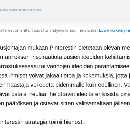
interest on erittäin suosittu Yhdysvalloissa. Tietolähde:
Ecwid-näkemyks
tusjohtajan mukaan Pinterestin oletetaan olevan
me
en annoksen inspiraatiota uusien ideoiden kehittäm
arrastuksessasi tai vanhojen ideoiden parantamisee
ssa ihmiset voivat jakaa tietoa ja kokemuksia, jotta 
en haastaja voi edetä pidemmälle kuin edellinen. V
eivät ostaisi neulaa, he ottavat ideoita erilaisista pin
 päätöksen ja ostavat sitten valitsemaltaan jälleen
nterestin strategia toimii hienosti.