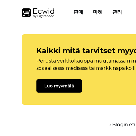
판매
마켓
관리
Kaikki mitä tarvitset myy
Perusta verkkokauppa muutamassa minuu
sosiaalisessa mediassa tai markkinapaikoill
Luo myymälä
‹ Blogin et