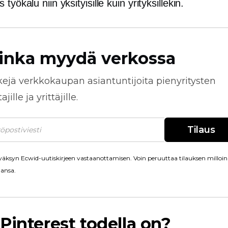
työkalu niin yksityisille kuin yrityksillekin.
inka myydä verkossa
kejä
verkkokaupan
asiantuntijoita pienyritysten
jille ja yrittäjille.
Tilaus
äksyn Ecwid-uutiskirjeen vastaanottamisen. Voin peruuttaa tilauksen milloin
ansa.
Pinterest todella on?