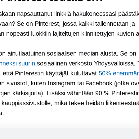
skaan napsauttanut linkkiä hakukoneessasi päästäk
vaan? Se on Pinterest, jossa kaikki tallennetaan ja
 nopeasti luokkiin lajiteltujen kiinnitettyjen kuvien a
on ainutlaatuinen sosiaalisen median alusta. Se on
nneksi suurin
sosiaalinen verkosto Yhdysvalloissa. 
, että Pinterestin käyttäjät kuluttavat
50% enemmä
iden sivustot, kuten Instagram tai Facebook (jotka ov
jen kärkisijoilla). Lisäksi vähintään 90 % Pinterestin
kauppiassivustolle, mikä tekee heidän liikenteestään
ä.