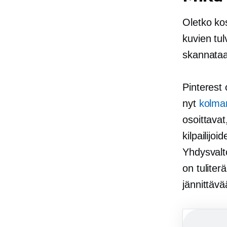
Oletko ko
kuvien tul
skannataan
Pinterest 
nyt
kolma
osoittavat
kilpailijo
Yhdysvalto
on
tuliterä
jännittävä