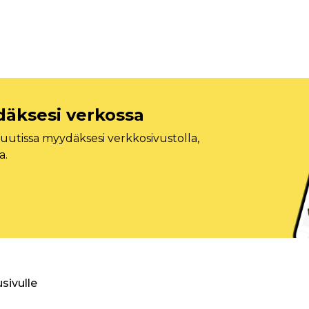
däksesi verkossa
tissa myydäksesi verkkosivustolla,
a.
usivulle