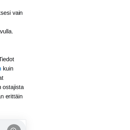
sesi vain
vulla.
Tiedot
n
kuin
at
 ostajista
 erittäin