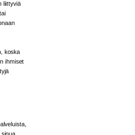
liittyviä
tai
okonaan
n, koska
n ihmiset
tyjä
alveluista,
 sinua