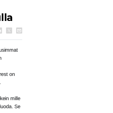
lla
 uusimmat
n
erest on
.
kein mille
t luoda. Se