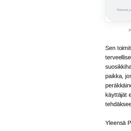
P
Sen toimi
terveellis
suosikkih
paikka, jo
peräkkäin
käyttäjät 
tehdäkseen
Yleensä Pi