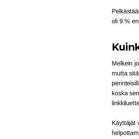
Pelkästään
oli 9 % e
Kuink
Melkein j
mutta sitä
perinteisi
koska sen
linkkiluett
Käyttäjät 
helpottama