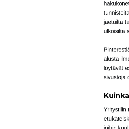
hakukonett
tunnisteita
jaetuilta 
ulkoisilta 
Pinterest
alusta ilmo
löytävät e
sivustoja
Kuinka 
Yritystili
etukäteisk
joihin kuu