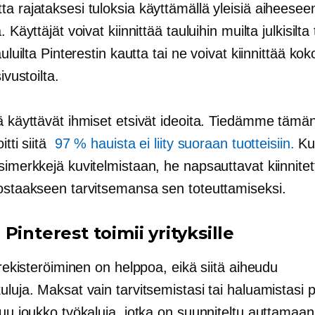
a rajataksesi tuloksia käyttämällä yleisiä aiheeseen 
. Käyttäjät voivat kiinnittää tauluihin muilta julkisilta 
tauluilta Pinterestin kautta tai ne voivat kiinnittää k
sivustoilta.
iä käyttävät ihmiset etsivät ideoita. Tiedämme tämä
itti siitä
97 % hauista ei liity suoraan tuotteisiin.
Ku
simerkkejä kuvitelmistaan, he napsauttavat kiinnitet
 ostaakseen tarvitsemansa sen toteuttamiseksi.
Pinterest toimii yrityksille
n rekisteröiminen on helppoa, eikä siitä aiheudu
uluja. Maksat vain tarvitsemistasi tai haluamistasi p
luu joukko työkaluja, jotka on suunniteltu auttamaan