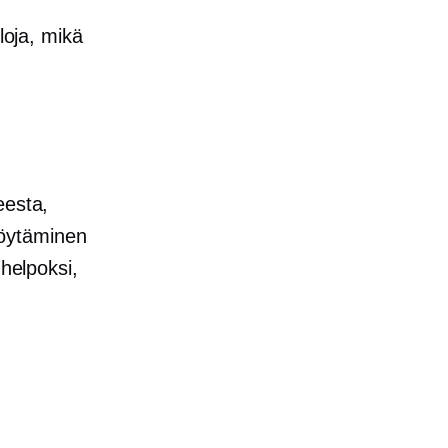
loja, mikä
eesta,
 löytäminen
 helpoksi,