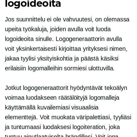
logoideoita
Jos suunnittelu ei ole vahvuutesi, on olemassa
upeita työkaluja, joiden avulla voit luoda
logoideoita sinulle. Logogeneraattorin avulla
voit yksinkertaisesti kirjoittaa yrityksesi nimen,
jakaa tyylisi yksityiskohtia ja päästä käsiksi
erilaisiin logomalleihin sormiesi ulottuvilla.
Jotkut logogeneraattorit hyödyntävät tekoälyn
voimaa luodakseen räätälöityjä logomalleja
käyttämällä kuvailemiasi visuaalisia
elementtejä. Voit muokata väripalettiasi, tyyliäsi
ja tuntumaasi luodaksesi logoiteration, joka
tuntuu ainutlaatuiselta brändillesi. Voit jopa