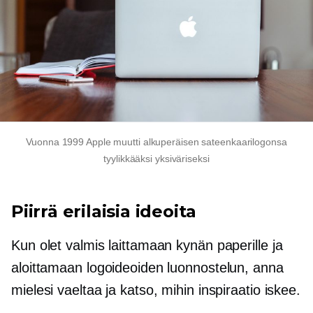
Vuonna 1999 Apple muutti alkuperäisen sateenkaarilogonsa
tyylikkääksi yksiväriseksi
Piirrä erilaisia ​​ideoita
Kun olet valmis laittamaan kynän paperille ja
aloittamaan logoideoiden luonnostelun, anna
mielesi vaeltaa ja katso, mihin inspiraatio iskee.