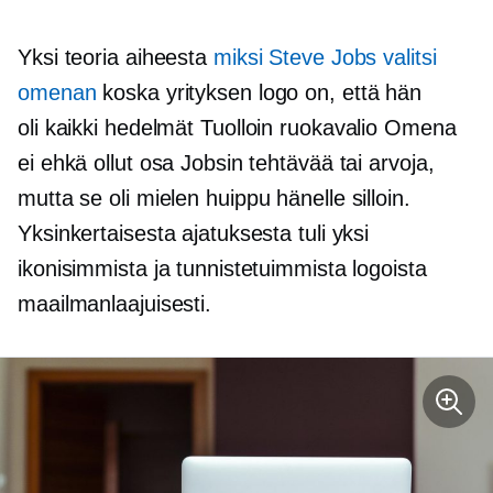
Yksi teoria aiheesta
miksi Steve Jobs valitsi
omenan
koska yrityksen logo on, että hän
oli
kaikki hedelmät
Tuolloin ruokavalio Omena
ei ehkä ollut osa Jobsin tehtävää tai arvoja,
mutta se oli
mielen huippu
hänelle silloin.
Yksinkertaisesta ajatuksesta tuli yksi
ikonisimmista ja tunnistetuimmista logoista
maailmanlaajuisesti.