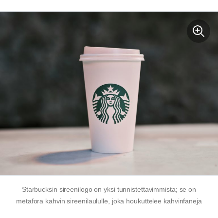
Starbucksin sireenilogo on yksi tunnistettavimmista; se on
metafora kahvin sireenilaululle, joka houkuttelee kahvinfaneja