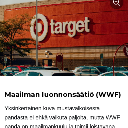
Maailman luonnonsäätiö (WWF)
Yksinkertainen kuva mustavalkoisesta
pandasta ei ehkä vaikuta paljolta, mutta WWF-
panda on
maailmankuulu
ja toimii loistavana