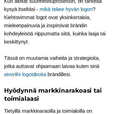
Kun aloitat suunnitteluprosessin, on tärkeää
kysyä itseltäsi -
mikä tekee hyvän logon
?
Kiehtovimmat logot ovat yksinkertaisia,
mieleenpainuvia ja inspiroivat brändin
kohdeyleisöä riippumatta siitä, kuinka laaja tai
keskittynyt.
Tässä on muutamia vaiheita ja strategioita,
jotka auttavat ohjaamaan laivaa kuten sinä
aivoriihi logoideoita
brändillesi.
Hyödynnä markkinarakoasi tai
toimialaasi
Tietyillä markkinaraoilla ja toimialoilla on