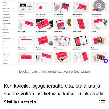
Lookan avulla voit luoda kattavan brändisarjan
Kun kokeilet logogeneraattoreita, ota aikaa ja
säädä syöttämiäsi tietoja ja katso, kuinka mallit
muuttuvat. Jos jotain, saat esille muutamia
Sisällysluettelo