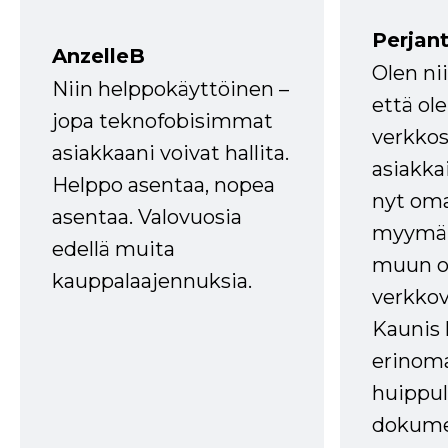
Perjant
AnzelleB
Olen ni
Niin helppokäyttöinen –
että ole
jopa teknofobisimmat
verkkos
asiakkaani voivat hallita.
asiakkai
Helppo asentaa, nopea
nyt om
asentaa. Valovuosia
myymälä
edellä muita
muun oh
kauppalaajennuksia.
verkkov
Kaunis 
erinom
huippul
dokume