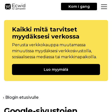
Kom i gang
Kaikki mitä tarvitset
myydäksesi verkossa
Perusta verkkokauppa muutamassa
minuutissa myydäksesi verkkosivustolla,
sosiaalisessa mediassa tai markkinapaikoilla.
Luo myymälä
‹ Blogin etusivulle
Google-sivustojen