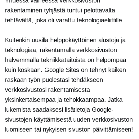
Yhdessä vaiheessa verkkosivuston
rakentaminen tyhjästä tuntui pelottavalta
tehtävältä, joka oli varattu teknologiaeliittille.
Kuitenkin uusilla
helppokäyttöinen
alustoja ja
teknologiaa, rakentamalla verkkosivuston
halvemmalla
tekniikkataitoista
on helpompaa
kuin koskaan. Google Sites on tehnyt kaiken
raskaan työn puolestasi tehdäkseen
verkkosivustosi rakentamisesta
yksinkertaisempaa ja tehokkaampaa. Jatka
lukemista saadaksesi lisätietoja Google-
sivustojen käyttämisestä uuden verkkosivuston
luomiseen tai nykyisen sivuston päivittämiseen!