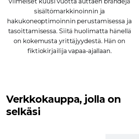
viimeiset kuusi vuotta auttaen brändejä
sisältömarkkinoinnin ja
hakukoneoptimoinnin perustamisessa ja
tasoittamisessa. Siitä huolimatta hänellä
on kokemusta yrittäjyydestä. Hän on
fiktiokirjailija vapaa-ajallaan.
Verkkokauppa, jolla on
selkäsi