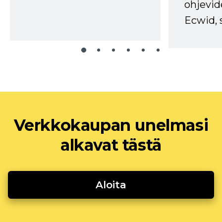
ohjevid
Ecwid, 
Verkkokaupan unelmasi
alkavat tästä
Aloita