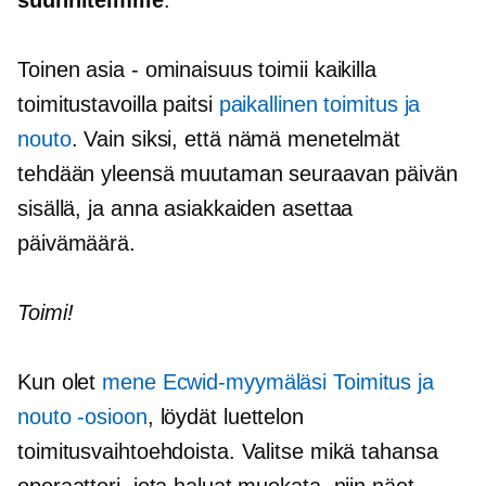
Toinen asia - ominaisuus toimii kaikilla
toimitustavoilla paitsi
paikallinen toimitus ja
nouto
. Vain siksi, että nämä menetelmät
tehdään yleensä muutaman seuraavan päivän
sisällä, ja anna asiakkaiden asettaa
päivämäärä.
Toimi!
Kun olet
mene Ecwid-myymäläsi Toimitus ja
nouto -osioon
, löydät luettelon
toimitusvaihtoehdoista. Valitse mikä tahansa
operaattori, jota haluat muokata, niin näet