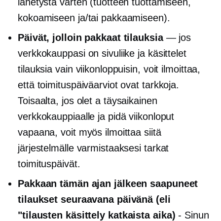
lähetystä varten (tuotteen tuottamiseen,
kokoamiseen ja/tai pakkaamiseen).
Päivät, jolloin pakkaat tilauksia
— jos
verkkokauppasi on sivuliike ja käsittelet
tilauksia vain viikonloppuisin, voit ilmoittaa,
että toimituspäiväarviot ovat tarkkoja.
Toisaalta, jos olet a
täysaikainen
verkkokauppiaalle ja pidä viikonloput
vapaana, voit myös ilmoittaa siitä
järjestelmälle varmistaaksesi tarkat
toimituspäivät.
Pakkaan tämän ajan jälkeen saapuneet
tilaukset seuraavana päivänä (eli
"tilausten käsittely
katkaista
aika)
- Sinun