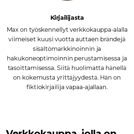
Kirjailijasta
Max on työskennellyt verkkokauppa-alalla
viimeiset kuusi vuotta auttaen brändejä
sisältömarkkinoinnin ja
hakukoneoptimoinnin perustamisessa ja
tasoittamisessa. Siitä huolimatta hänellä
on kokemusta yrittäjyydestä. Hän on
fiktiokirjailija vapaa-ajallaan.
Verkkokauppa, jolla on