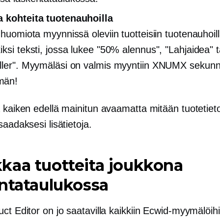
 kohteita tuotenauhoilla
 huomiota myynnissä oleviin tuotteisiin tuotenauhoil
iksi teksti, jossa lukee "50% alennus", "Lahjaidea" t
ller". Myymäläsi on valmis myyntiin XNUMX sekunni
män!
 kaiken edellä mainitun avaamatta mitään tuotetieto
saadaksesi lisätietoja.
kaa tuotteita joukkona
ntataulukossa
ct Editor on jo saatavilla kaikkiin Ecwid-myymälöihi