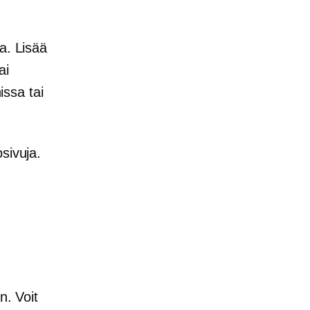
la. Lisää
ai
ssa tai
sivuja.
n. Voit