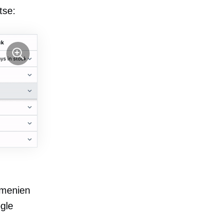
tse:
mmenien
ogle