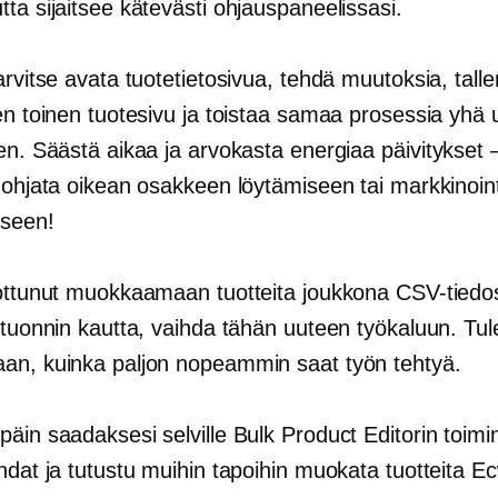
ta sijaitsee kätevästi ohjauspaneelissasi.
arvitse avata tuotetietosivua, tehdä muutoksia, tallen
en toinen tuotesivu ja toistaa samaa prosessia yhä 
een. Säästä aikaa ja arvokasta energiaa
päivitykset 
 ohjata oikean osakkeen löytämiseen tai markkinointi
seen!
tottunut muokkaamaan tuotteita joukkona CSV-tiedo
 tuonnin kautta, vaihda tähän uuteen työkaluun. Tul
an, kuinka paljon nopeammin saat työn tehtyä.
päin saadaksesi selville Bulk Product Editorin toim
hdat ja tutustu muihin tapoihin muokata tuotteita Ecw