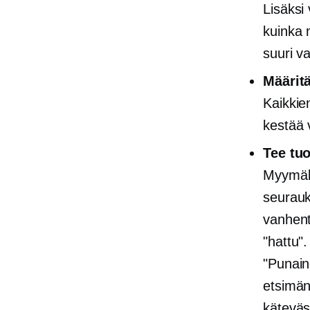
Lisäksi 
kuinka 
suuri v
Määritä
Kaikkien
kestää 
Tee tu
Myymälä
seurauk
vanhent
"hattu"
"Punain
etsimän
käteväs