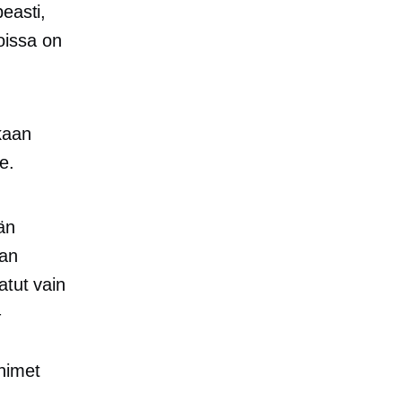
peasti,
oissa on
kkaan
e.
än
man
atut vain
–
 nimet