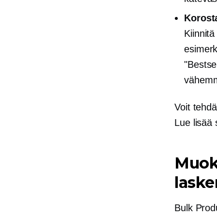
Korosta
Kiinnitä
esimerk
"Bestse
vähem
Voit tehdä
Lue lisää 
Muok
laske
Bulk Produ