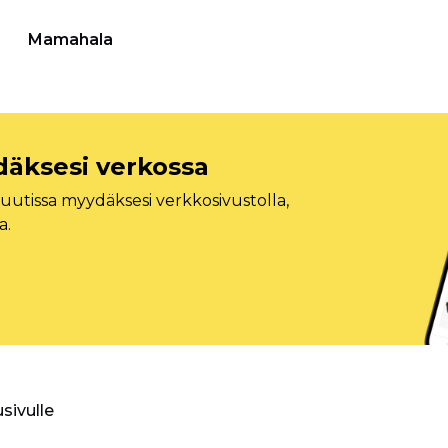
Mamahala
däksesi verkossa
tissa myydäksesi verkkosivustolla,
a.
usivulle