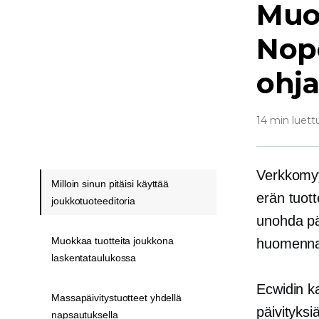
Muok
Nope
ohja
14 min luett
Verkkomyyj
Milloin sinun pitäisi käyttää
erän tuott
joukkotuoteeditoria
unohda päi
Muokkaa tuotteita joukkona
huomenn
laskentataulukossa
Ecwidin 
Massapäivitystuotteet yhdellä
päivityksi
napsautuksella