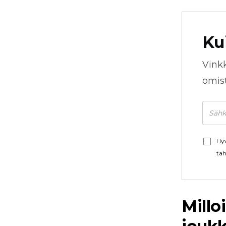
Ku
Vink
omista
Hyv
tah
Millo