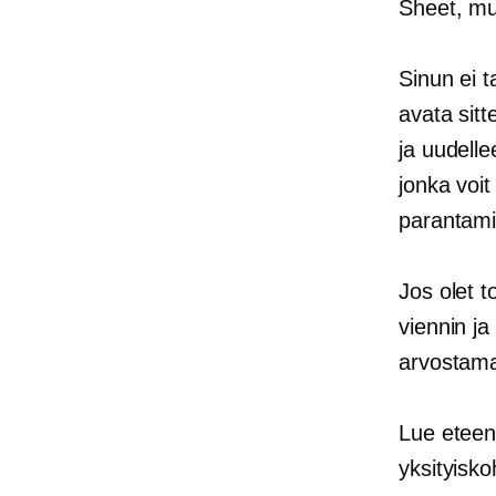
Sheet, mut
Sinun ei t
avata sitt
ja uudell
jonka voit
parantami
Jos olet 
viennin ja
arvostama
Lue eteen
yksityisko