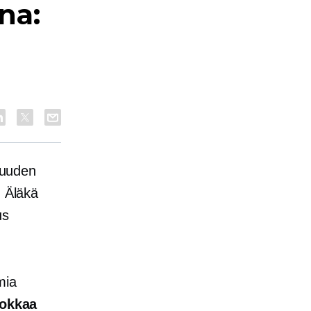
na:
i uuden
. Äläkä
us
mia
okkaa