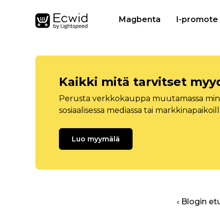
Magbenta
I-promote
Kaikki mitä tarvitset myy
Perusta verkkokauppa muutamassa minuu
sosiaalisessa mediassa tai markkinapaikoill
Luo myymälä
‹ Blogin et