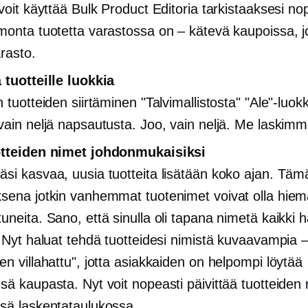
voit käyttää Bulk Product Editoria tarkistaaksesi no
monta tuotetta varastossa on – kätevä kaupoissa, j
arasto.
 tuotteille luokkia
 tuotteiden siirtäminen "Talvimallistosta" "Ale"-luo
vain neljä napsautusta. Joo, vain neljä. Me laskimm
otteiden nimet johdonmukaisiksi
si kasvaa, uusia tuotteita lisätään koko ajan. Täm
sena jotkin vanhemmat tuotenimet voivat olla hie
uneita. Sano, että sinulla oli tapana nimetä kaikki h
. Nyt haluat tehdä tuotteidesi nimistä kuvaavampia 
en villahattu", jotta asiakkaiden on helpompi löytää
sä kaupasta. Nyt voit nopeasti päivittää tuotteiden
sä laskentataulukossa.