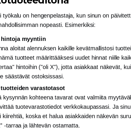
otuoteeditoria
 työkalu on hengenpelastaja, kun sinun on päivitett
 mahdollisimman nopeasti. Esimerkiksi:
 hintoja myyntiin
 aloitat alennuksen kaikille kevätmallistosi tuottei
nämä tuotteet määrittääksesi uudet hinnat niille kaiki
ertaa" hintoihin ("oli X"), jotta asiakkaat näkevät, ku
he säästävät ostoksissasi.
 tuotteiden varastotasot
rä
kysynnän kohteena
tavarat ovat valmiita myytävä
ivittää tuotevarastotiedot verkkokaupassasi. Ja sin
 kiirehtiä, koska et halua asiakkaiden näkevän surul
k” -tarraa ja lähtevän ostamatta.