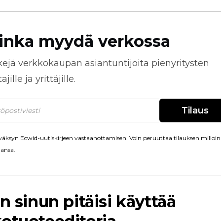
inka myydä verkossa
kejä
verkkokaupan
asiantuntijoita pienyritysten
jille ja yrittäjille.
Tilaus
äksyn Ecwid-uutiskirjeen vastaanottamisen. Voin peruuttaa tilauksen milloin
ansa.
in sinun pitäisi käyttää