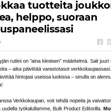
kaa tuotteita joukko
a, helppo, suoraan
uspaneelissasi
u
än rutiini on "aina kiireisen" määritelmä. Sait juur
eita – aika päivittää varastotasot verkkokaupassasi
vittää hintojasi useissa luokissa – sinulla on alenn
a!
kanssa
Verkkokaupan,
voit tehdä nopeita ja vaivatto
ä uudella työkalullamme, Bulk Product Editorilla.
Mu