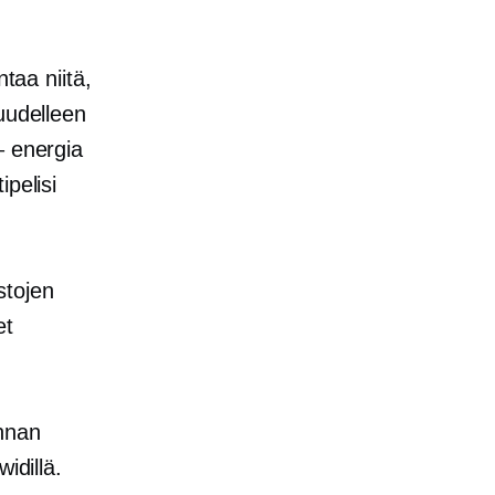
taa niitä,
uudelleen
– energia
pelisi
stojen
et
innan
idillä.