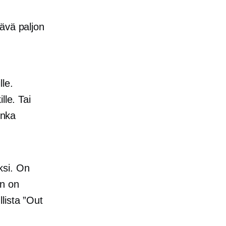
ävä paljon
lle.
lle. Tai
inka
ksi. On
un on
lista ”Out