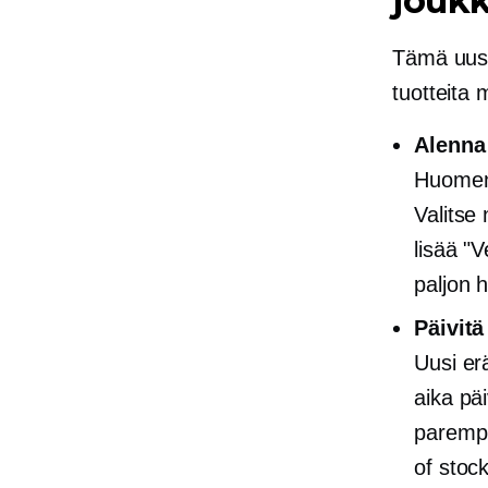
joukk
Tämä uusi
tuotteita
Alenna
Huomenna
Valitse 
lisää "V
paljon 
Päivitä
Uusi e
aika pä
parempi
of stoc