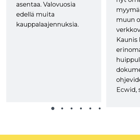
asentaa. Valovuosia
myymälä
edellä muita
muun oh
kauppalaajennuksia.
verkkov
Kaunis 
erinom
huippul
dokume
ohjevid
Ecwid, 