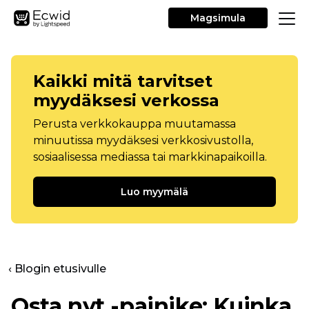
Magsimula
Kaikki mitä tarvitset
myydäksesi verkossa
Perusta verkkokauppa muutamassa
minuutissa myydäksesi verkkosivustolla,
sosiaalisessa mediassa tai markkinapaikoilla.
Luo myymälä
‹ Blogin etusivulle
Osta nyt -painike: Kuinka