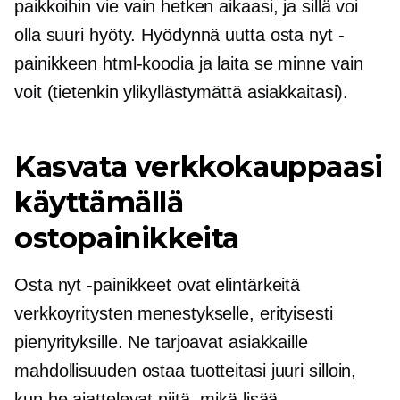
paikkoihin vie vain hetken aikaasi, ja sillä voi
olla suuri hyöty. Hyödynnä uutta osta nyt -
painikkeen html-koodia ja laita se minne vain
voit (tietenkin ylikyllästymättä asiakkaitasi).
Kasvata verkkokauppaasi
käyttämällä
ostopainikkeita
Osta nyt -painikkeet ovat elintärkeitä
verkkoyritysten menestykselle, erityisesti
pienyrityksille. Ne tarjoavat asiakkaille
mahdollisuuden ostaa tuotteitasi juuri silloin,
kun he ajattelevat niitä, mikä lisää