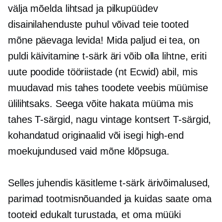
välja mõelda lihtsad ja
pilkupüüdev
disainilahenduste puhul võivad teie tooted
mõne päevaga levida! Mida paljud ei tea, on
puldi käivitamine
t-särk
äri võib olla lihtne, eriti
uute poodide tööriistade (nt Ecwid) abil, mis
muudavad mis tahes toodete veebis müümise
ülilihtsaks. Seega võite hakata müüma mis
tahes
T-särgid,
nagu vintage kontsert
T-särgid,
kohandatud originaalid või isegi
high-end
moekujundused vaid mõne klõpsuga.
Selles juhendis käsitleme
t-särk
ärivõimalused,
parimad tootmisnõuanded ja kuidas saate oma
tooteid edukalt turustada, et oma müüki