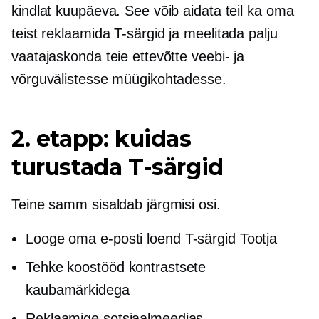
kindlat kuupäeva. See võib aidata teil ka oma
teist reklaamida
T-särgid
ja meelitada palju
vaatajaskonda teie ettevõtte veebi- ja
võrguvälistesse müügikohtadesse.
2. etapp: kuidas
turustada
T-särgid
Teine samm sisaldab järgmisi osi.
Looge oma e-posti loend
T-särgid
Tootja
Tehke koostööd kontrastsete
kaubamärkidega
Reklaamige sotsiaalmeedias