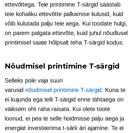
ettevõttega. Teie printimine
T-särgid
säästab
teie kohaliku ettevõtte palkamise kulusid, kuid
võib kulutada palju teie aega. Kui toodate hulgi,
on parem palgata ettevõte, kuid juhul
nõudlusel
printimisel saate hõlpsalt teha
T-särgid
kodus.
Nõudmisel printimine
T-särgid
Selleks pole vaja suuri
varusid
nõudmisel printimine
T-särgid
. Kuna te
ei kujunda ega telli
T-särgid
enne tähtaega on
väiksem oht ​​raha raisata. Kui olete toote
loonud, ei pea te selle hoidmisse palju aega ja
energiat investeerima
t-särk
äri ajamine. Te ei