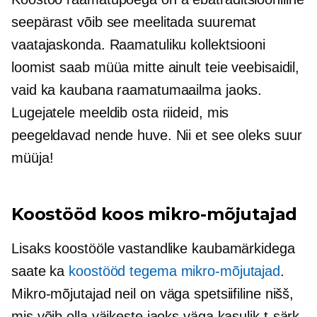
seepärast võib see meelitada suuremat
vaatajaskonda. Raamatuliku kollektsiooni
loomist saab müüa mitte ainult teie veebisaidil,
vaid ka kaubana raamatumaailma jaoks.
Lugejatele meeldib osta riideid, mis
peegeldavad nende huve. Nii et see oleks suur
müüja!
Koostööd koos
mikro-mõjutajad
Lisaks koostööle vastandlike kaubamärkidega
saate ka
koostööd tegema
mikro-mõjutajad
.
Mikro-mõjutajad
neil on väga spetsiifiline nišš,
mis võib olla väikeste jaoks väga kasulik
t-särk