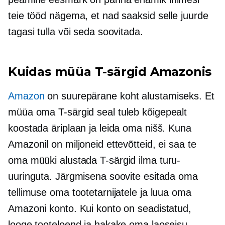
teie tööd nägema, et nad saaksid selle juurde
tagasi tulla või seda soovitada.
Kuidas müüa
T-särgid
Amazonis
Amazon
on suurepärane koht alustamiseks. Et
müüa oma
T-särgid
seal tuleb kõigepealt
koostada äriplaan ja leida oma nišš. Kuna
Amazonil on miljoneid ettevõtteid, ei saa te
oma müüki alustada
T-särgid
ilma turu-
uuringuta. Järgmisena soovite esitada oma
tellimuse oma tootetarnijatele ja luua oma
Amazoni konto. Kui konto on seadistatud,
looge tooteloend ja hakake oma laoseisu