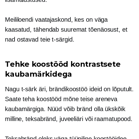
Meililoendi vaatajaskond, kes on väga
kaasatud, tähendab suuremat tõenäosust, et
nad ostavad teie
t-särgid.
Tehke koostööd kontrastsete
kaubamärkidega
Nagu
t-särk
äri, brändikoostöö ideid on lõputult.
Saate teha koostööd mõne teise areneva
kaubamärgiga. Nüüd võib bränd olla ükskõik
milline, teksabränd, juveeliäri või raamatupood.
Teksabränd oleks väga tüüpiline koostööidee.