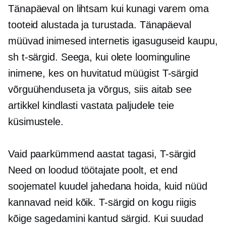
Tänapäeval on lihtsam kui kunagi varem oma
tooteid alustada ja turustada. Tänapäeval
müüvad inimesed internetis igasuguseid kaupu,
sh
t-särgid.
Seega, kui olete loominguline
inimene, kes on huvitatud müügist
T-särgid
võrguühenduseta ja võrgus, siis aitab see
artikkel kindlasti vastata paljudele teie
küsimustele.
Vaid paarkümmend aastat tagasi,
T-särgid
Need on loodud töötajate poolt, et end
soojematel kuudel jahedana hoida, kuid nüüd
kannavad neid kõik.
T-särgid
on kogu riigis
kõige sagedamini kantud särgid. Kui suudad