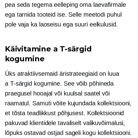
pea seda tegema
eelleping
oma laevafirmale
ega tarnida tooteid ise. Selle meetodi puhul
pole vaja ka laoseisu ega suuri eelkulusid.
Käivitamine a
T-särgid
kogumine
Üks atraktiivsemaid äristrateegiaid on luua
a
T-särgid
kogumine. See võib põhineda
praegusel hooajal või kuulsal saatel või
raamatul. Samuti võite kujundada kollektsiooni,
et tõsta teadlikkust põhjusest. Kollektsioonid
pakuvad klientidele tavaliselt valikuvõimalusi,
lõpuks ostavad ostjad sageli kogu kollektsiooni.