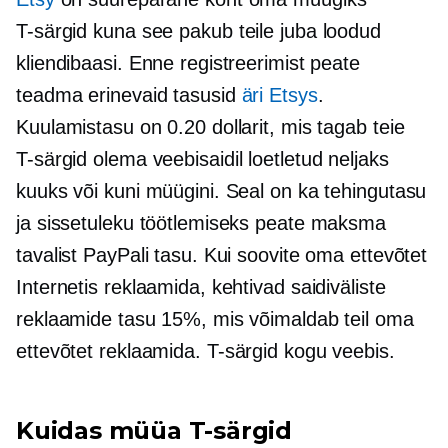
T-särgid
kuna see pakub teile juba loodud
kliendibaasi. Enne registreerimist peate
teadma erinevaid tasusid
äri Etsys
.
Kuulamistasu on 0.20 dollarit, mis tagab teie
T-särgid
olema veebisaidil loetletud neljaks
kuuks või kuni müügini. Seal on ka tehingutasu
ja sissetuleku töötlemiseks peate maksma
tavalist PayPali tasu. Kui soovite oma ettevõtet
Internetis reklaamida, kehtivad saidiväliste
reklaamide tasu 15%, mis võimaldab teil oma
ettevõtet reklaamida.
T-särgid
kogu veebis.
Kuidas müüa
T-särgid