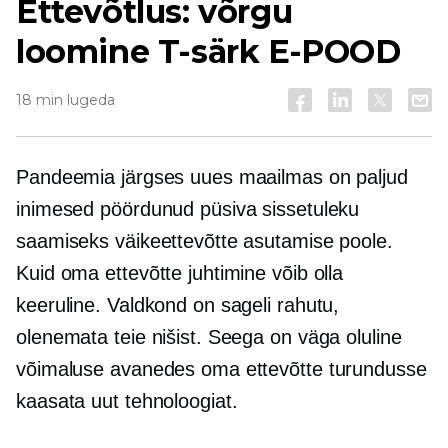
Ettevõtlus: võrgu
loomine
T-särk
E-POOD
18 min lugeda
Pandeemia järgses uues maailmas on paljud
inimesed pöördunud püsiva sissetuleku
saamiseks väikeettevõtte asutamise poole.
Kuid oma ettevõtte juhtimine võib olla
keeruline. Valdkond on sageli rahutu,
olenemata teie nišist. Seega on väga oluline
võimaluse avanedes oma ettevõtte turundusse
kaasata uut tehnoloogiat.