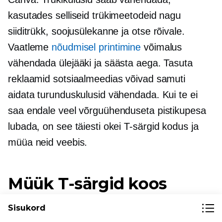
kasutades selliseid trükimeetodeid nagu
siiditrükk, soojusülekanne ja
otse rõivale.
Vaatleme
nõudmisel printimine
võimalus
vähendada ülejääki ja säästa aega. Tasuta
reklaamid sotsiaalmeedias võivad samuti
aidata turunduskulusid vähendada. Kui te ei
saa endale veel võrguühenduseta pistikupesa
lubada, on see täiesti okei
T-särgid
kodus ja
müüa neid veebis.
Müük
T-särgid
koos
Ecwidiga
Sisukord