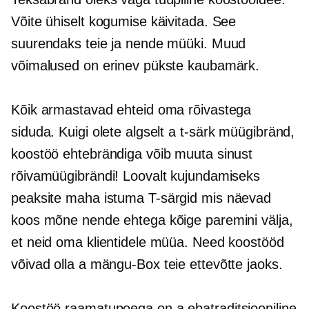
Võite ühiselt kogumise käivitada. See
suurendaks teie ja nende müüki. Muud
võimalused on erinev pükste kaubamärk.
Kõik armastavad ehteid oma rõivastega
siduda. Kuigi olete algselt a
t-särk
müügibränd,
koostöö ehtebrändiga võib muuta sinust
rõivamüügibrändi! Loovalt kujundamiseks
peaksite maha istuma
T-särgid
mis näevad
koos mõne nende ehtega kõige paremini välja,
et neid oma klientidele müüa. Need koostööd
võivad olla a
mängu-Box
teie ettevõtte jaoks.
Koostöö raamatupoega on a
ebatraditsiooniline