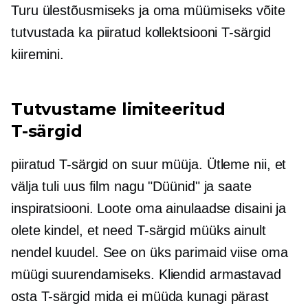
Turu ülestõusmiseks ja oma müümiseks võite
tutvustada ka piiratud kollektsiooni
T-särgid
kiiremini.
Tutvustame limiteeritud
T-särgid
piiratud
T-särgid
on suur müüja. Ütleme nii, et
välja tuli uus film nagu "Düünid" ja saate
inspiratsiooni. Loote oma ainulaadse disaini ja
olete kindel, et need
T-särgid
müüks ainult
nendel kuudel. See on üks parimaid viise oma
müügi suurendamiseks. Kliendid armastavad
osta
T-särgid
mida ei müüda kunagi pärast