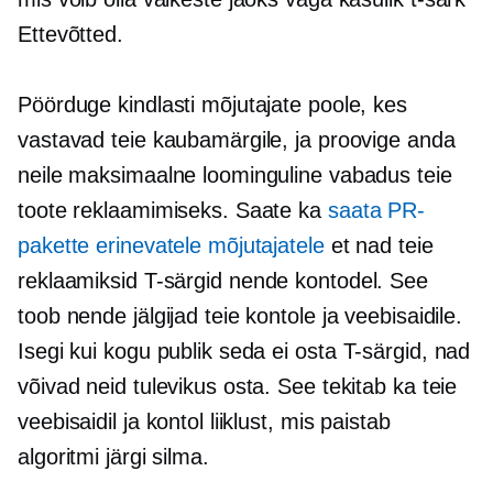
Ettevõtted.
Pöörduge kindlasti mõjutajate poole, kes
vastavad teie kaubamärgile, ja proovige anda
neile maksimaalne loominguline vabadus teie
toote reklaamimiseks. Saate ka
saata PR-
pakette erinevatele mõjutajatele
et nad teie
reklaamiksid
T-särgid
nende kontodel. See
toob nende jälgijad teie kontole ja veebisaidile.
Isegi kui kogu publik seda ei osta
T-särgid,
nad
võivad neid tulevikus osta. See tekitab ka teie
veebisaidil ja kontol liiklust, mis paistab
algoritmi järgi silma.