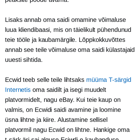
Lisaks annab oma saidi omamine võimaluse
luua kliendibaasi, mis on täielikult pühendunud
teie tööle ja kaubamärgile. Lõppkokkuvõttes
annab see teile võimaluse oma saidi külastajaid
uuesti sihtida.
Ecwid teeb selle teile lihtsaks
müüma
T-särgid
Internetis
oma saidilt ja isegi muudelt
platvormidelt, nagu eBay. Kui teie kaup on
valmis, on Ecwidi saidi avamine ja loomine
üsna lihtne ja kiire. Alustamine sellisel
platvormil nagu Ecwid on lihtne. Hankige oma
t-särk
äri sai alguse Eciwdi e-kaubanduse