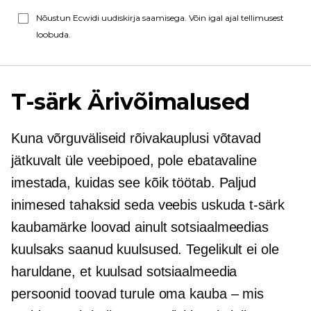
Nõustun Ecwidi uudiskirja saamisega. Võin igal ajal tellimusest
loobuda.
T-särk
Ärivõimalused
Kuna võrguväliseid rõivakauplusi võtavad
jätkuvalt üle veebipoed, pole ebatavaline
imestada, kuidas see kõik töötab. Paljud
inimesed tahaksid seda veebis uskuda
t-särk
kaubamärke loovad ainult sotsiaalmeedias
kuulsaks saanud kuulsused. Tegelikult ei ole
haruldane, et kuulsad sotsiaalmeedia
persoonid toovad turule oma kauba – mis