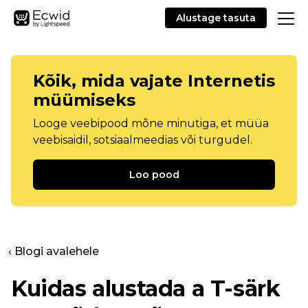
Alustage tasuta
Kõik, mida vajate Internetis
müümiseks
Looge veebipood mõne minutiga, et müüa
veebisaidil, sotsiaalmeedias või turgudel.
Loo pood
‹ Blogi avalehele
Kuidas alustada a
T-särk