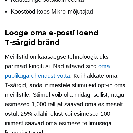
Koostööd koos
Mikro-mõjutajad
Looge oma e-posti loend
T-särgid
bränd
Meililistid on kaasaegse tehnoloogia üks
parimaid kingitusi. Nad aitavad sind
oma
publikuga ühendust võtta
. Kui hakkate oma
T-särgid,
anda inimestele stiimuleid
opt-in
oma
meililistile. Stiimul võib olla midagi sellist, nagu
esimesed 1,000 tellijat saavad oma esimeselt
ostult 25% allahindlust või esimesed 100
inimest saavad oma esimese tellimusega
lisamaiustused.