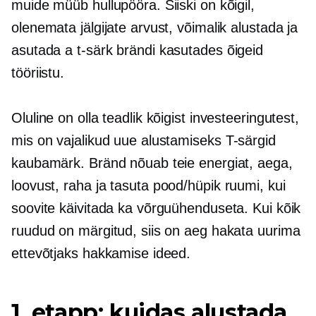
muide müüb hullupööra. Siiski on kõigil,
olenemata jälgijate arvust, võimalik alustada ja
asutada a
t-särk
brändi kasutades õigeid
tööriistu.
Oluline on olla teadlik kõigist investeeringutest,
mis on vajalikud uue alustamiseks
T-särgid
kaubamärk. Bränd nõuab teie energiat, aega,
loovust, raha ja tasuta
pood/hüpik
ruumi, kui
soovite käivitada ka võrguühenduseta. Kui kõik
ruudud on märgitud, siis on aeg hakata uurima
ettevõtjaks hakkamise ideed.
1. etapp: kuidas alustada