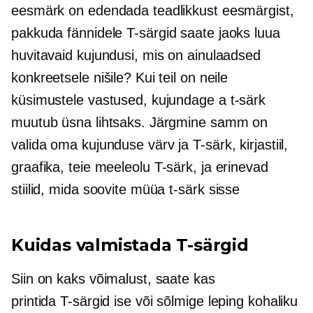
eesmärk on edendada teadlikkust eesmärgist,
pakkuda fännidele
T-särgid
saate jaoks luua
huvitavaid kujundusi, mis on ainulaadsed
konkreetsele nišile? Kui teil on neile
küsimustele vastused, kujundage a
t-särk
muutub üsna lihtsaks. Järgmine samm on
valida oma kujunduse värv ja
T-särk,
kirjastiil,
graafika, teie meeleolu
T-särk,
ja erinevad
stiilid, mida soovite müüa
t-särk
sisse
Kuidas valmistada
T-särgid
Siin on kaks võimalust, saate kas
printida
T-särgid
ise või sõlmige leping kohaliku