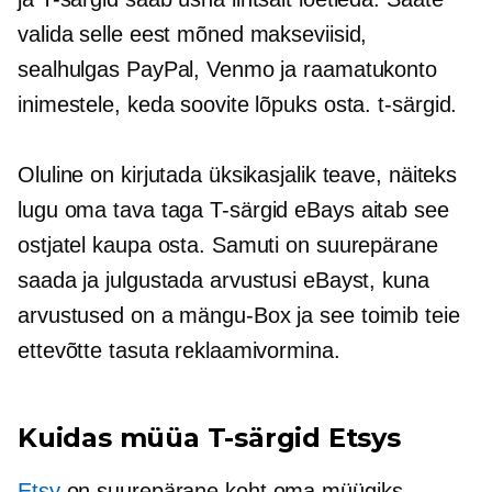
valida selle eest mõned makseviisid,
sealhulgas PayPal, Venmo ja raamatukonto
inimestele, keda soovite lõpuks osta.
t-särgid.
Oluline on kirjutada üksikasjalik teave, näiteks
lugu oma tava taga
T-särgid
eBays aitab see
ostjatel kaupa osta. Samuti on suurepärane
saada ja julgustada arvustusi eBayst, kuna
arvustused on a
mängu-Box
ja see toimib teie
ettevõtte tasuta reklaamivormina.
Kuidas müüa
T-särgid
Etsys
Etsy
on suurepärane koht oma müügiks