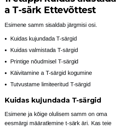
a
T-särk
Ettevõttest
Esimene samm sisaldab järgmisi osi.
Kuidas kujundada
T-särgid
Kuidas valmistada
T-särgid
Printige nõudmisel
T-särgid
Käivitamine a
T-särgid
kogumine
Tutvustame limiteeritud
T-särgid
Kuidas kujundada
T-särgid
Esimene ja kõige olulisem samm on oma
eesmärgi määratlemine
t-särk
äri. Kas teie