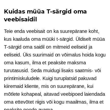
Kuidas müüa
T-särgid
oma
veebisaidil
Teie enda veebisait on ka suurepärane koht,
kus kaaluda oma müüki
t-särgid.
Üldiselt müüa
T-särgid
oma saidil on mitmeid eeliseid ja
eeliseid. Üks suurimaid on võimalus hoida kogu
oma kasum, ilma et peaksite maksma
turutasusid. Seda muidugi lisaks saatmis- või
printimiskuludele. Kuigi turuplatsid pakuvad
kiiremaid kliente, mis on suurepärane, kui
mõtlete kohapeal, aitavad veebipoed laiendada
oma ettevõtet riigis või kogu maailmas, ilma et
peaksite poode avama.