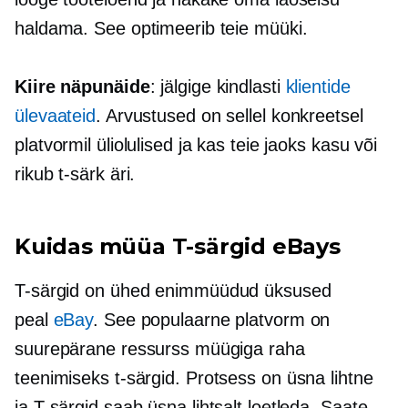
haldama. See optimeerib teie müüki.
Kiire näpunäide
: jälgige kindlasti
klientide
ülevaateid
. Arvustused on sellel konkreetsel
platvormil üliolulised ja kas teie jaoks kasu või
rikub
t-särk
äri.
Kuidas müüa
T-särgid
eBays
T-särgid
on ühed
enimmüüdud
üksused
peal
eBay
. See populaarne platvorm on
suurepärane ressurss müügiga raha
teenimiseks
t-särgid.
Protsess on üsna lihtne
ja
T-särgid
saab üsna lihtsalt loetleda. Saate