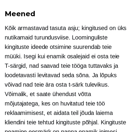
Meened
Kõik armastavad tasuta asju; kingitused on üks
nutikamaid turundusviise. Loominguliste
kingituste ideede otsimine suurendab teie
müüki. Isegi kui enamik osalejaid ei osta teie
T-särgid,
nad saavad teie tööga tuttavaks ja
loodetavasti levitavad seda sõna. Ja lõpuks
võivad nad teie ära osta
t-särk
tulevikus.
Võimalik, et saate ühendust võtta
mõjutajatega, kes on huvitatud teie töö
reklaamimisest, et aidata teil jõuda laiema
kliendini teie tehtud kingituste põhjal. Kingituste
peamine eesmärk on panna enamik inimesi