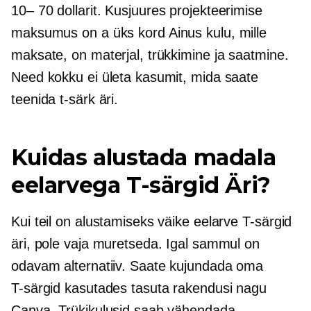
10– 70 dollarit.
Kusjuures projekteerimise
maksumus on a
üks kord
Ainus kulu, mille
maksate, on materjal, trükkimine ja saatmine.
Need kokku ei ületa kasumit, mida saate
teenida
t-särk
äri.
Kuidas alustada madala
eelarvega
T-särgid
Äri?
Kui teil on alustamiseks väike eelarve
T-särgid
äri, pole vaja muretseda. Igal sammul on
odavam alternatiiv. Saate kujundada oma
T-särgid
kasutades tasuta rakendusi nagu
Canva. Trükikulusid saab vähendada,