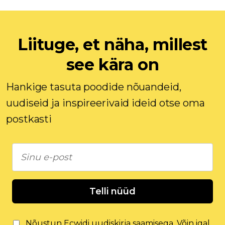
Liituge, et näha, millest
see kära on
Hankige tasuta poodide nõuandeid,
uudiseid ja inspireerivaid ideid otse oma
postkasti
Telli nüüd
Nõustun Ecwidi uudiskirja saamisega. Võin igal