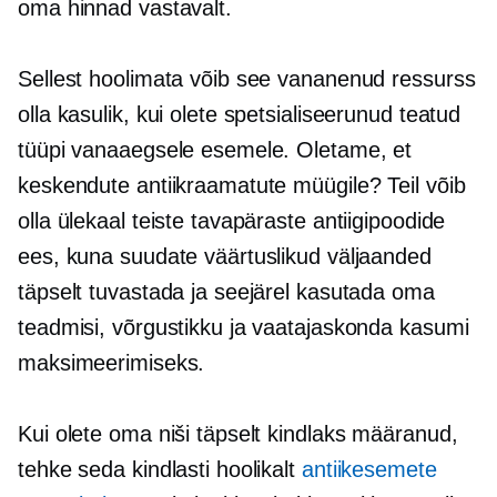
oma hinnad vastavalt.
Sellest hoolimata võib see vananenud ressurss
olla kasulik, kui olete spetsialiseerunud teatud
tüüpi vanaaegsele esemele. Oletame, et
keskendute antiikraamatute müügile? Teil võib
olla ülekaal teiste tavapäraste antiigipoodide
ees, kuna suudate väärtuslikud väljaanded
täpselt tuvastada ja seejärel kasutada oma
teadmisi, võrgustikku ja vaatajaskonda kasumi
maksimeerimiseks.
Kui olete oma niši täpselt kindlaks määranud,
tehke seda kindlasti hoolikalt
antiikesemete