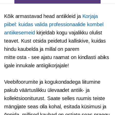
Kõik armastavad head antiikleid ja
Korjaja
piibel: kuidas valida professionaalide kombel
antiikesemeid
kirjeldab kogu vajalikku olulist
teavet. Kust otsida peidetud kalliskive, kuidas
hindu kaubelda ja millal on parem
mitte
osta - see
ajatu raamat on kindlasti abiks
igale innukale antiigikorjajale!
Veebifoorumite ja kogukondadega liitumine
pakub väärtuslikku ülevaadet antiik- ja
kollektsiooniturust. Saate selles ruumis teiste
mängijate seas olla kohal, esitada küsimusi ja
õppida, millised kaubad on ostjate seas praegu