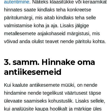
autentimine
. Näiteks klaasitükke või keraamikat
hinnates saate kindlaks teha konkreetse
päritolumärgi, mis aitab kindlaks teha selle
valmistamise koha ja aja. Lisaks jälgige
metallesemete asjakohaseid märgistusi, mis
võivad anda olulist teavet nende päritolu kohta.
3. samm. Hinnake oma
antiikesemeid
Kui kaalute antiikesemete müüki, on nende
hindamine nende tegelikust väärtusest täpse
ülevaate saamiseks kohustuslik. Lisaks sellele,
kui analüüsite kaupa hoolikalt ja märkige üles