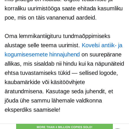
korraliku uurimistööga saate ehitada kasumliku
poe, mis on täis vananenud aardeid.
Oma lemmikantiigituru tundmaõppimiseks
alustage selle teema uurimist.
Kovelsi antiik- ja
kogumisesemete hinnajuhend
on suurepärane
allikas, mis sisaldab nii hindu kui ka näpunäiteid
ehtsa tuvastamiseks
tükid — sellised
logode,
kaubamärkide või käsitöövihjete
äratundmisena. Kasutage seda juhendit, et
jõuda ühe sammu lähemale valdkonna
eksperdiks saamisele!