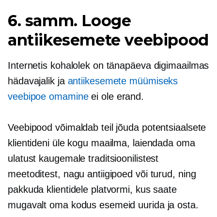
6. samm. Looge
antiikesemete veebipood
Internetis kohalolek on tänapäeva digimaailmas
hädavajalik ja
antiikesemete müümiseks
veebipoe omamine
ei ole erand.
Veebipood võimaldab teil jõuda potentsiaalsete
klientideni üle kogu maailma, laiendada oma
ulatust kaugemale traditsioonilistest
meetoditest, nagu antiigipoed või turud, ning
pakkuda klientidele platvormi, kus saate
mugavalt oma kodus esemeid uurida ja osta.