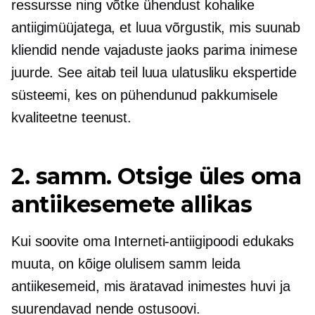
ressursse ning võtke ühendust kohalike
antiigimüüjatega, et luua võrgustik, mis suunab
kliendid nende vajaduste jaoks parima inimese
juurde. See aitab teil luua ulatusliku ekspertide
süsteemi, kes on pühendunud pakkumisele
kvaliteetne
teenust.
2. samm. Otsige üles oma
antiikesemete allikas
Kui soovite oma Interneti-antiigipoodi edukaks
muuta, on kõige olulisem samm leida
antiikesemeid, mis äratavad inimestes huvi ja
suurendavad nende ostusoovi.