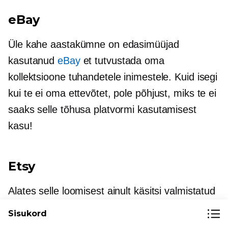
eBay
Üle kahe aastakümne on edasimüüjad
kasutanud
eBay
et tutvustada oma
kollektsioone tuhandetele inimestele. Kuid isegi
kui te ei oma ettevõtet, pole põhjust, miks te ei
saaks selle tõhusa platvormi kasutamisest
kasu!
Etsy
Alates selle loomisest ainult käsitsi valmistatud
turuna,
Etsy
on mitmekesistunud, hõlmates
Sisukord
vintage ja antiikesemeid.