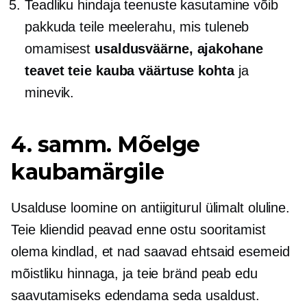
Teadliku hindaja teenuste kasutamine võib
pakkuda teile meelerahu, mis tuleneb
omamisest
usaldusväärne,
ajakohane
teavet teie kauba väärtuse kohta
ja
minevik.
4. samm. Mõelge
kaubamärgile
Usalduse loomine on antiigiturul ülimalt oluline.
Teie kliendid peavad enne ostu sooritamist
olema kindlad, et nad saavad ehtsaid esemeid
mõistliku hinnaga, ja teie bränd peab edu
saavutamiseks edendama seda usaldust.