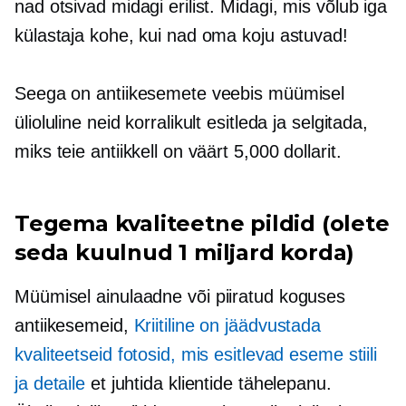
nad otsivad midagi erilist. Midagi, mis võlub iga
külastaja kohe, kui nad oma koju astuvad!
Seega on antiikesemete veebis müümisel
ülioluline neid korralikult esitleda ja selgitada,
miks teie antiikkell on väärt 5,000 dollarit.
Tegema
kvaliteetne
pildid (olete
seda kuulnud 1 miljard korda)
Müümisel
ainulaadne
või piiratud koguses
antiikesemeid,
Kriitiline on jäädvustada
kvaliteetseid fotosid, mis esitlevad eseme stiili
ja detaile
et juhtida klientide tähelepanu.