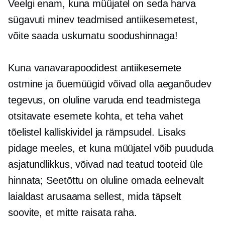
Veelgi enam, kuna müüjatel on seda harva
sügavuti minev
teadmised antiikesemetest,
võite saada uskumatu soodushinnaga!
Kuna vanavarapoodidest antiikesemete
ostmine ja õuemüügid võivad olla aeganõudev
tegevus, on oluline varuda end teadmistega
otsitavate esemete kohta, et teha vahet
tõelistel kalliskividel ja rämpsudel. Lisaks
pidage meeles, et kuna müüjatel võib puududa
asjatundlikkus, võivad nad teatud tooteid üle
hinnata; Seetõttu on oluline omada eelnevalt
laialdast arusaama sellest, mida täpselt
soovite, et mitte raisata raha.