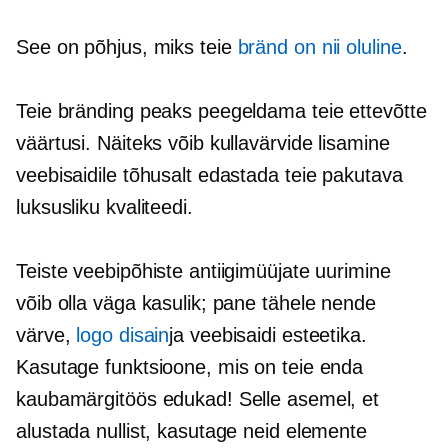
See on põhjus, miks teie
bränd on nii oluline
.
Teie bränding peaks peegeldama teie ettevõtte
väärtusi. Näiteks võib kullavärvide lisamine
veebisaidile tõhusalt edastada teie pakutava
luksusliku kvaliteedi.
Teiste veebipõhiste antiigimüüjate uurimine
võib olla väga kasulik; pane tähele nende
värve,
logo disain
ja veebisaidi esteetika.
Kasutage funktsioone, mis on teie enda
kaubamärgitöös edukad! Selle asemel, et
alustada nullist, kasutage neid elemente