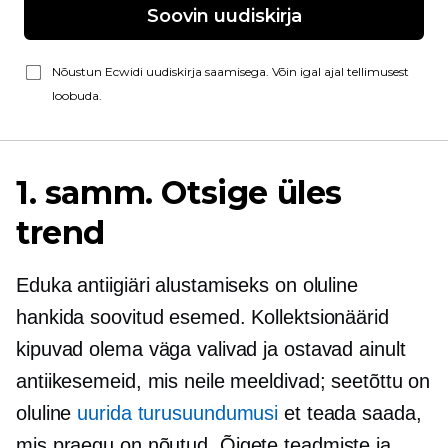
Soovin uudiskirja
Nõustun Ecwidi uudiskirja saamisega. Võin igal ajal tellimusest
loobuda.
1. samm. Otsige üles
trend
Eduka antiigiäri alustamiseks on oluline
hankida soovitud esemed. Kollektsionäärid
kipuvad olema väga valivad ja ostavad ainult
antiikesemeid, mis neile meeldivad; seetõttu on
oluline
uurida turusuundumusi
et teada saada,
mis praegu on
nõutud.
Õigete teadmiste ja