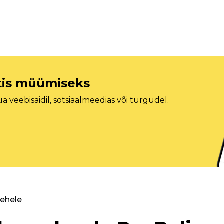
etis müümiseks
veebisaidil, sotsiaalmeedias või turgudel.
lehele