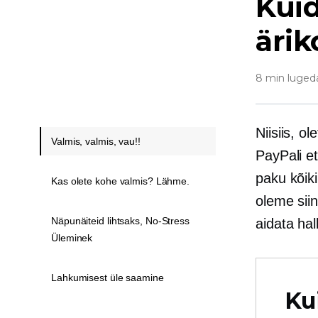
Kuid
ärik
8 min luged
Niisiis, o
Valmis, valmis, vau!!
PayPali et
paku kõik
Kas olete kohe valmis? Lähme.
oleme siin
Näpunäiteid lihtsaks, No-Stress
aidata hal
Üleminek
Lahkumisest üle saamine
Ku