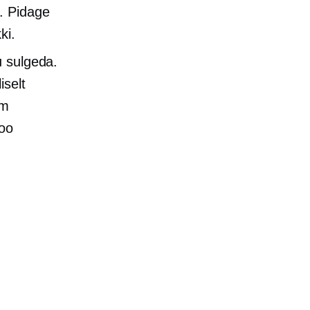
. Pidage
ki.
u sulgeda.
iselt
am
loo