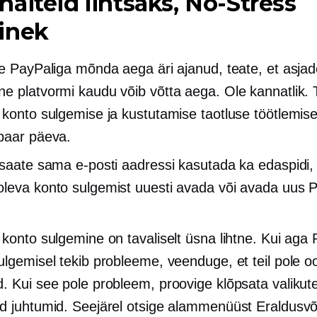
äiteid lihtsaks,
No-Stress
inek
te PayPaliga mõnda aega äri ajanud, teate, et asja
e platvormi kaudu võib võtta aega. Ole kannatlik. 
 konto sulgemise ja kustutamise taotluse töötlemis
paar päeva.
 saate sama e-posti aadressi kasutada ka edaspidi, 
leva konto sulgemist uuesti avada või avada uus P
 konto sulgemine on tavaliselt üsna lihtne. Kui aga 
ulgemisel tekib probleeme, veenduge, et teil pole oo
. Kui see pole probleem, proovige klõpsata valikut
d juhtumid. Seejärel otsige alammenüüst Eraldusv