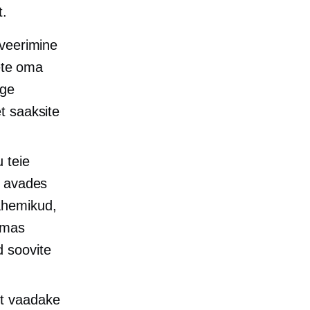
t.
iveerimine
gete oma
ige
t saaksite
 teie
, avades
ahemikud,
emas
id soovite
st vaadake