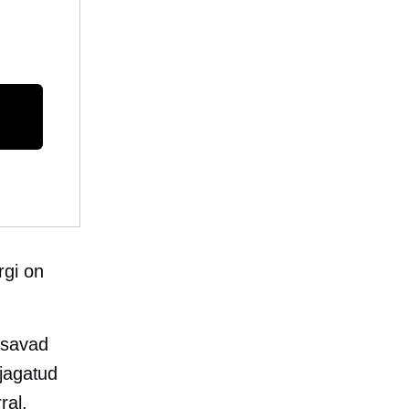
rgi on
ksavad
 jagatud
ral.