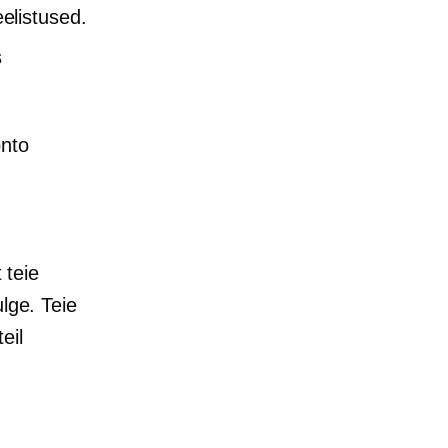
elistused.
s
onto
 teie
lge. Teie
eil