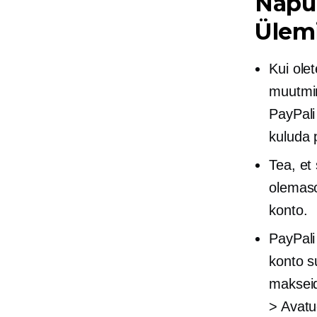
Näpun
Ülem
Kui ole
muutmin
PayPali
kuluda 
Tea, et
olemaso
konto.
PayPali
konto s
makseid
> Avatu