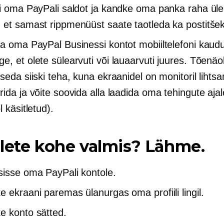
ti oma PayPali saldot ja kandke oma panka raha üle
 et samast rippmenüüst saate taotleda ka postitšek
aa oma PayPal Businessi kontot mobiiltelefoni kaud
, et olete sülearvuti või lauaarvuti juures. Tõenäol
 seda siiski teha, kuna ekraanidel on monitoril lihts
rida ja võite soovida alla laadida oma tehingute aja
l käsitletud).
lete kohe valmis? Lähme.
sisse oma PayPali kontole.
e ekraani paremas ülanurgas oma profiili lingil.
e konto sätted.