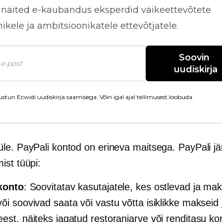
näited
e-kaubandus
eksperdid väikeettevõtete
kele ja ambitsioonikatele ettevõtjatele.
Soovin 
uudiskirja
stun Ecwidi uudiskirja saamisega. Võin igal ajal tellimusest loobuda.
le. PayPali kontod on erineva maitsega. PayPali jä
ist tüüpi:
 konto
: Soovitatav kasutajatele, kes ostlevad ja ma
või soovivad saata või vastu võtta isiklikke makseid
eest, näiteks jagatud restoraniarve või renditasu kor