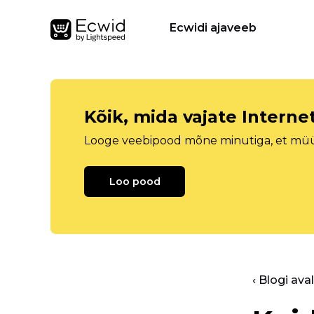
Ecwidi ajaveeb
Kõik, mida vajate Intern
Looge veebipood mõne minutiga, et müüa 
Loo pood
‹ Blogi ava