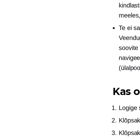
kindlas
meeles,
Te ei s
Veenduge
soovite
navigee
(ülalpoo
Kas o
Logige 
Klõpsak
Klõpsak