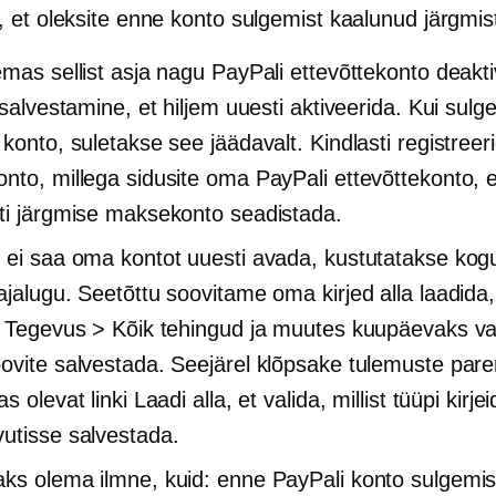
 et oleksite enne konto sulgemist kaalunud järgmis
emas sellist asja nagu PayPali ettevõttekonto deakt
e salvestamine, et hiljem uuesti aktiveerida. Kui sul
 konto, suletakse see jäädavalt. Kindlasti registreer
nto, millega sidusite oma PayPali ettevõttekonto, e
ti järgmise maksekonto seadistada.
 ei saa oma kontot uuesti avada, kustutatakse kogu
ajalugu. Seetõttu soovitame oma kirjed alla laadida
s Tegevus > Kõik tehingud ja muutes kuupäevaks v
ovite salvestada. Seejärel klõpsake tulemuste par
s olevat linki Laadi alla, et valida, millist tüüpi kirje
utisse salvestada.
ks olema ilmne, kuid: enne PayPali konto sulgemi