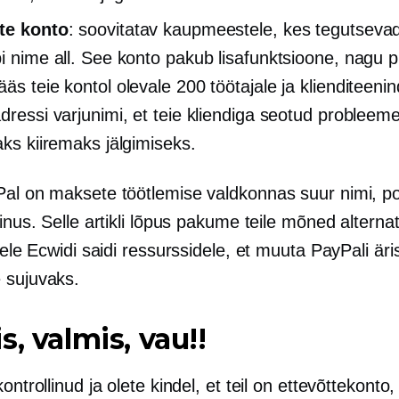
te konto
: soovitatav kaupmeestele, kes tegutsevad
pi nime all. See konto pakub lisafunktsioone, nagu p
ääs teie kontol olevale 200 töötajale ja klienditeeni
adressi varjunimi, et teie kliendiga seotud probleem
aks kiiremaks jälgimiseks.
Pal on maksete töötlemise valdkonnas suur nimi, p
ainus. Selle artikli lõpus pakume teile mõned alternati
stele Ecwidi saidi ressurssidele, et muuta PayPali äri
 sujuvaks.
s, valmis, vau!!
kontrollinud ja olete kindel, et teil on ettevõttekonto,