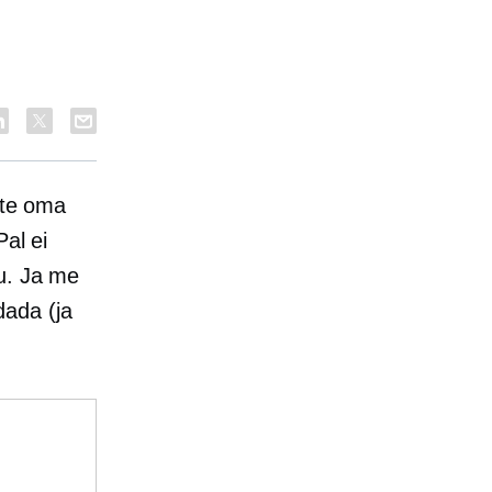
ite oma
Pal ei
ru. Ja me
ada (ja