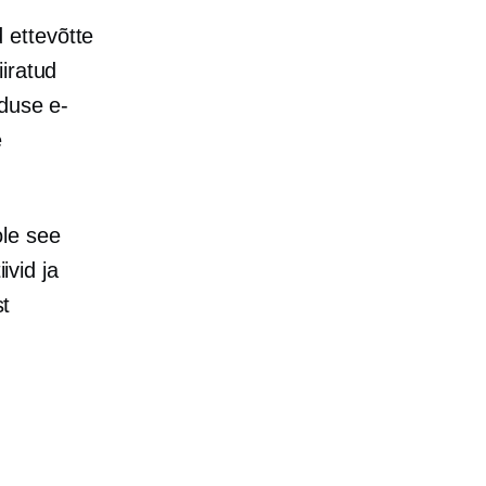
 ettevõtte
iiratud
nduse e-
e
ole see
ivid ja
st