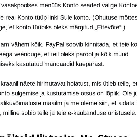
 vasakpoolses menüüs Konto seaded valige Kontoe
e real Konto tüüp linki Sule konto. (Ohutuse mõtte
e, et konto tüübiks oleks märgitud „Ettevõte”.)
am-vähem kõik. PayPal soovib kinnitada, et teie k
eega veenduge, et teil oleks parool ja kõik muud
miseks kasutatud mandaadid käepärast.
kraanil näete hirmutavat hoiatust, mis ütleb teile, et
nto sulgemise ja kustutamise otsus on lõplik. Ole ju
alikuvõimaluste maailm ja me oleme siin, et aidata t
 milline sobib teile ja teie e-kaubanduse unistusele.