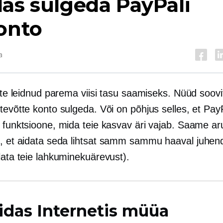
as sulgeda PayPali
onto
a
lete leidnud parema viisi tasu saamiseks. Nüüd soov
tevõtte konto sulgeda. Või on põhjus selles, et Pay
i funktsioone, mida teie kasvav äri vajab. Saame a
, et aidata seda lihtsat
samm sammu haaval
juhend
lata teie lahkuminekuärevust).
idas Internetis müüa