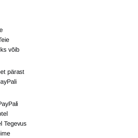
de
Teie
eks võib
et pärast
ayPali
PayPali
tel
el Tegevus
õime