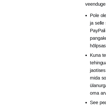
veenduge,
Pole ol
ja sell
PayPali
pangako
hõlpsas
Kuna te
tehingu
jaotise
mida so
ülanurga
oma arv
See pea