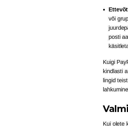
Ettevõt
või gru
juurdep
posti a
käsitlet
Kuigi Pay
kindlasti 
lingid tei
lahkumine
Valmi
Kui olete 