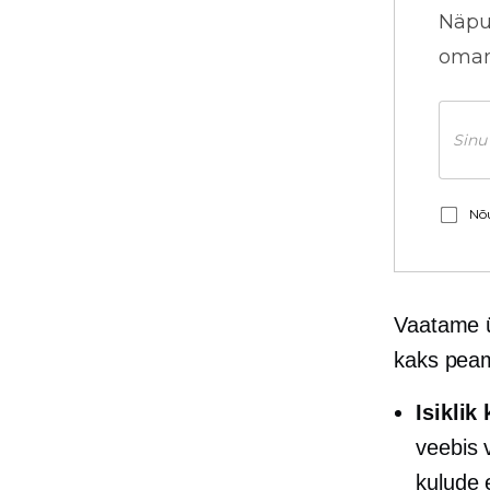
Näpu
omani
Nõu
Vaatame ü
kaks peam
Isiklik
veebis 
kulude 