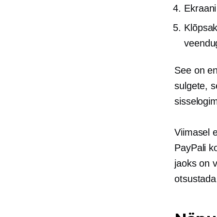
Ekraani
Klõpsak
veendug
See on en
sulgete, s
sisselogi
Viimasel e
PayPali ko
jaoks on v
otsustada,