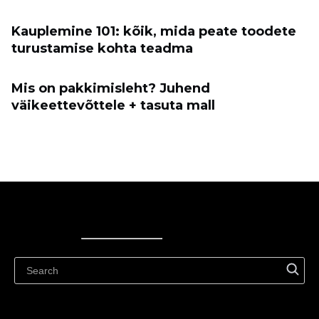
Kauplemine 101: kõik, mida peate toodete
turustamise kohta teadma
Mis on pakkimisleht? Juhend
väikeettevõttele + tasuta mall
Ecwid
Ecwid
Ecwidi ajaveeb
Abikeskus