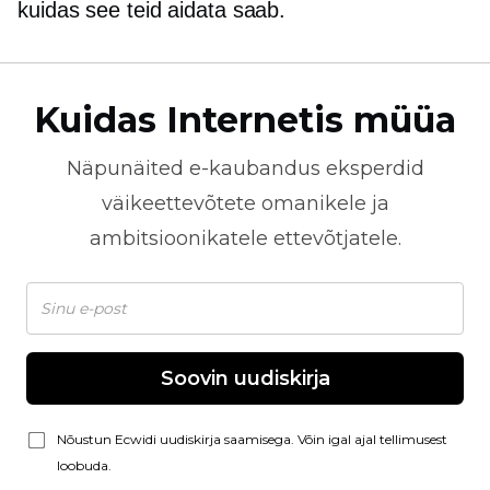
kuidas see teid aidata saab.
Kuidas Internetis müüa
Näpunäited
e-kaubandus
eksperdid
väikeettevõtete omanikele ja
ambitsioonikatele ettevõtjatele.
Soovin uudiskirja
Nõustun Ecwidi uudiskirja saamisega. Võin igal ajal tellimusest
loobuda.