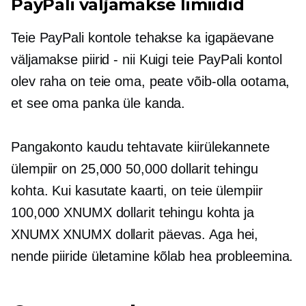
PayPali väljamakse limiidid
Teie PayPali kontole tehakse ka igapäevane
väljamakse
piirid - nii
Kuigi teie PayPali kontol
olev raha on teie oma, peate võib-olla ootama,
et see oma panka üle kanda.
Pangakonto kaudu tehtavate kiirülekannete
ülempiir on 25,000 50,000 dollarit tehingu
kohta. Kui kasutate kaarti, on teie ülempiir
100,000 XNUMX dollarit tehingu kohta ja
XNUMX XNUMX dollarit päevas. Aga hei,
nende piiride ületamine kõlab hea probleemina.