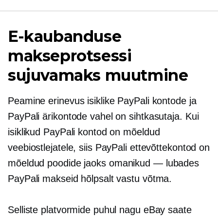
E-kaubanduse
makseprotsessi
sujuvamaks muutmine
Peamine erinevus isiklike PayPali kontode ja
PayPali ärikontode vahel on sihtkasutaja. Kui
isiklikud PayPali kontod on mõeldud
veebiostlejatele, siis PayPali ettevõttekontod on
mõeldud poodide jaoks
omanikud — lubades
PayPali makseid hõlpsalt vastu võtma.
Selliste platvormide puhul nagu eBay saate