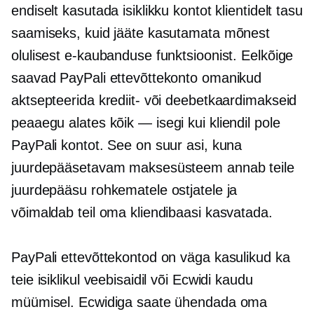
endiselt kasutada isiklikku kontot klientidelt tasu
saamiseks, kuid jääte kasutamata mõnest
olulisest e-kaubanduse funktsioonist. Eelkõige
saavad PayPali ettevõttekonto omanikud
aktsepteerida krediit- või deebetkaardimakseid
peaaegu alates
kõik — isegi
kui kliendil pole
PayPali kontot. See on suur asi, kuna
juurdepääsetavam maksesüsteem annab teile
juurdepääsu rohkematele ostjatele ja
võimaldab teil oma kliendibaasi kasvatada.
PayPali ettevõttekontod on väga kasulikud ka
teie isiklikul veebisaidil või Ecwidi kaudu
müümisel. Ecwidiga saate ühendada oma