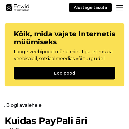
Alustage tasuta
Kõik, mida vajate Internetis
müümiseks
Looge veebipood mõne minutiga, et müüa
veebisaidil, sotsiaalmeedias või turgudel.
Loo pood
‹ Blogi avalehele
Kuidas PayPali äri