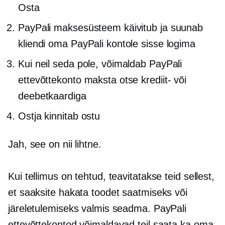
Osta
PayPali maksesüsteem käivitub ja suunab
kliendi oma PayPali kontole sisse logima
Kui neil seda pole, võimaldab PayPali
ettevõttekonto maksta otse krediit- või
deebetkaardiga
Ostja kinnitab ostu
Jah, see on nii lihtne.
Kui tellimus on tehtud, teavitatakse teid sellest,
et saaksite hakata toodet saatmiseks või
järeletulemiseks valmis seadma. PayPali
ettevõttekontod võimaldavad teil saata ka oma