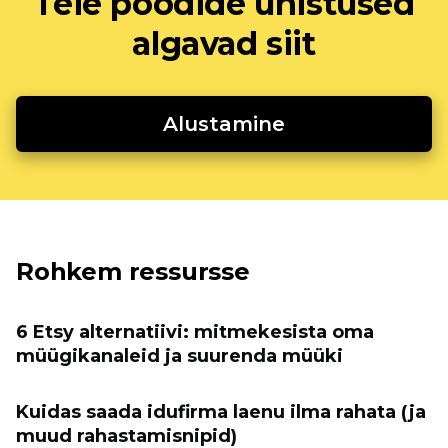
Teie poodide unistused
algavad siit
Alustamine
Rohkem ressursse
6 Etsy alternatiivi: mitmekesista oma
müügikanaleid ja suurenda müüki
Kuidas saada idufirma laenu ilma rahata (ja
muud rahastamisnipid)