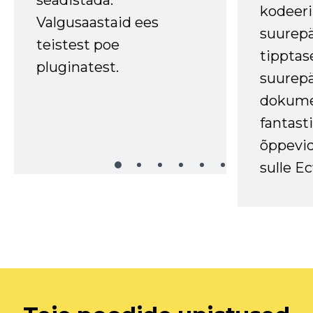
kodeer
Valgusaastaid ees
suurep
teistest poe
tipptas
pluginatest.
suurep
dokume
fantasti
õppevid
sulle Ec