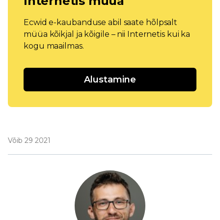
Internetis müüa
Ecwid e-kaubanduse abil saate hõlpsalt
müüa kõikjal ja kõigile – nii Internetis kui ka
kogu maailmas.
Alustamine
Võib 29 2021