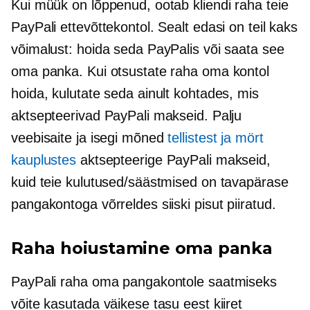
Kui müük on lõppenud, ootab kliendi raha teie
PayPali ettevõttekontol. Sealt edasi on teil kaks
võimalust: hoida seda PayPalis või saata see
oma panka. Kui otsustate raha oma kontol
hoida, kulutate seda ainult kohtades, mis
aktsepteerivad PayPali makseid. Palju
veebisaite ja isegi mõned
tellistest ja mört
kauplustes
aktsepteerige PayPali makseid,
kuid teie kulutused/säästmised on tavapärase
pangakontoga võrreldes siiski pisut piiratud.
Raha hoiustamine oma panka
PayPali raha oma pangakontole saatmiseks
võite kasutada väikese tasu eest kiiret