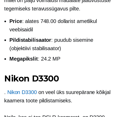
millel on palju võimalusi madalate jäädvustuste
tegemiseks
teravussügavus
pilte.
Price
: alates 748.00 dollarist ametlikul
veebisaidil
Pildistabilisaator
: puudub sisemine
(objektiivi stabilisaator)
Megapikslit
: 24.2 MP
Nikon D3300
.
Nikon D3300
on veel üks suurepärane
kõikjal
kaamera toote pildistamiseks.