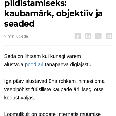
pildistamiseks:
kaubamärk, objektiiv ja
seaded
7 min lugeda
Seda on lihtsam kui kunagi varem
alustada
pood äri
tänapäeva digiajastul.
Iga päev alustavad üha rohkem inimesi oma
veebipõhist füüsiliste kaupade äri, isegi otse
kodust väljas.
Loomulikult on toodete Internetis müümise