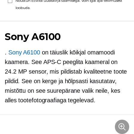
Nõustun Ecwidi uudiskirja saamisega. Võin igal ajal tellimusest
loobuda.
Sony A6100
.
Sony A6100
on täiuslik
kõikjal
omamoodi
kaamera. See
APS-C
peeglita kaameral on
24.2 MP sensor, mis pildistab
kvaliteetne
toote
pildid. See on kerge ja hõlpsasti kasutatav,
mistõttu on see suurepärane valik neile, kes
alles tootefotograafiaga tegelevad.