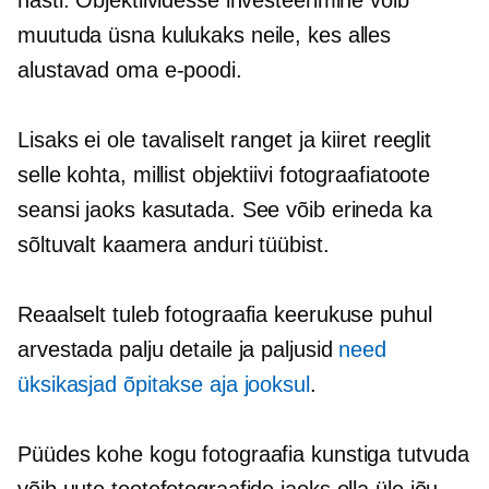
muutuda üsna kulukaks neile, kes alles
alustavad oma e-poodi.
Lisaks ei ole tavaliselt ranget ja kiiret reeglit
selle kohta, millist objektiivi fotograafiatoote
seansi jaoks kasutada. See võib erineda ka
sõltuvalt kaamera anduri tüübist.
Reaalselt tuleb fotograafia keerukuse puhul
arvestada palju detaile ja paljusid
need
üksikasjad õpitakse aja jooksul
.
Püüdes kohe kogu fotograafia kunstiga tutvuda
võib uute tootefotograafide jaoks olla üle jõu