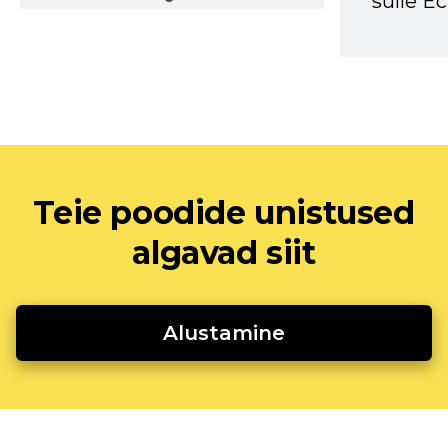
sulle Ec
Teie poodide unistused
algavad siit
Alustamine