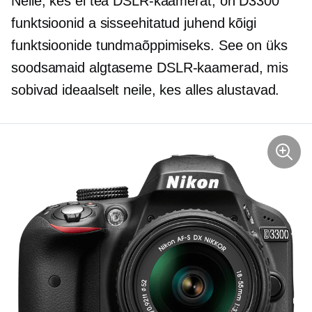
Neile, kes ei tea DSLR-kaamerat, on D3300
funktsioonid a
sisseehitatud
juhend kõigi
funktsioonide tundmaõppimiseks. See on üks
soodsamaid
algtaseme
DSLR-kaamerad, mis
sobivad ideaalselt neile, kes alles alustavad.