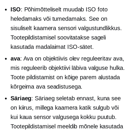
ISO
: Põhimõtteliselt muudab ISO foto
heledamaks või tumedamaks. See on
sisuliselt kaamera sensori valgustundlikkus.
Tootepildistamisel soovitatakse sageli
kasutada madalaimat ISO-sätet.
ava
: Ava on objektiivis olev reguleeritav ava,
mis reguleerib objektiivi läbiva valguse hulka.
Toote pildistamist on kõige parem alustada
kõrgeima ava seadistusega.
Säriaeg
: Säriaeg seletab ennast, kuna see
on kiirus, millega kaamera katik sulgub või
kui kaua sensor valgusega kokku puutub.
Tootepildistamisel meeldib mõnele kasutada