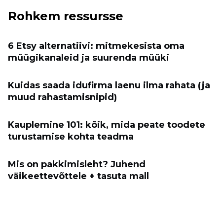
Rohkem ressursse
6 Etsy alternatiivi: mitmekesista oma
müügikanaleid ja suurenda müüki
Kuidas saada idufirma laenu ilma rahata (ja
muud rahastamisnipid)
Kauplemine 101: kõik, mida peate toodete
turustamise kohta teadma
Mis on pakkimisleht? Juhend
väikeettevõttele + tasuta mall