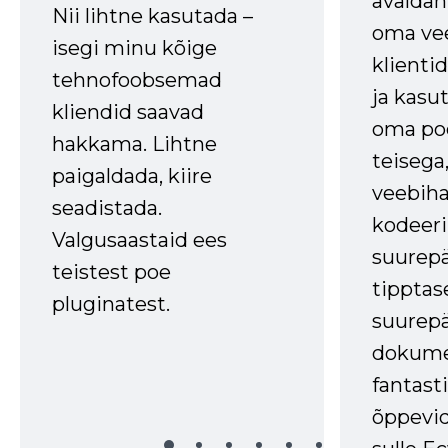
avaldan
Nii lihtne kasutada –
oma vee
isegi minu kõige
klienti
tehnofoobsemad
ja kasu
kliendid saavad
oma poe
hakkama. Lihtne
teisega,
paigaldada, kiire
veebihal
seadistada.
kodeer
Valgusaastaid ees
suurep
teistest poe
tipptas
pluginatest.
suurep
dokume
fantasti
õppevid