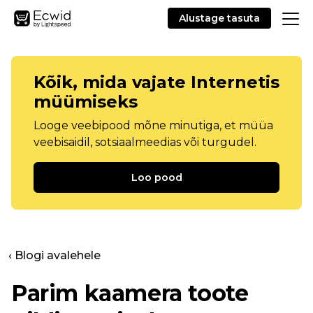
Alustage tasuta
Kõik, mida vajate Internetis
müümiseks
Looge veebipood mõne minutiga, et müüa
veebisaidil, sotsiaalmeedias või turgudel.
Loo pood
‹ Blogi avalehele
Parim kaamera toote