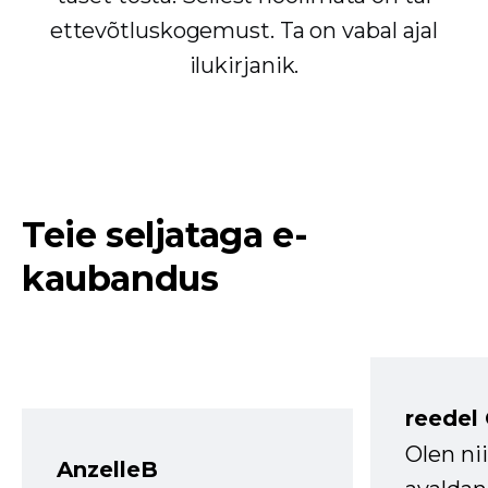
ettevõtluskogemust. Ta on vabal ajal
ilukirjanik.
Teie seljataga e-
kaubandus
reedel
Olen ni
AnzelleB