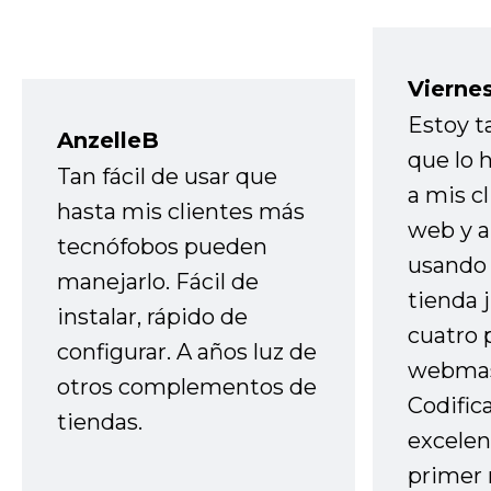
Vierne
Estoy t
AnzelleB
que lo
Tan fácil de usar que
a mis cl
hasta mis clientes más
web y a
tecnófobos pueden
usando 
manejarlo. Fácil de
tienda 
instalar, rápido de
cuatro 
configurar. A años luz de
webmas
otros complementos de
Codific
tiendas.
excelen
primer 