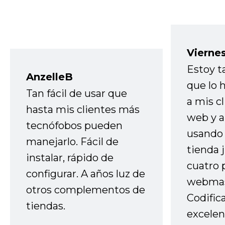
Vierne
Estoy t
AnzelleB
que lo
Tan fácil de usar que
a mis cl
hasta mis clientes más
web y a
tecnófobos pueden
usando 
manejarlo. Fácil de
tienda 
instalar, rápido de
cuatro 
configurar. A años luz de
webmas
otros complementos de
Codific
tiendas.
excelen