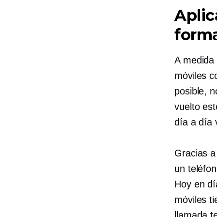
Aplic
forma
A medida 
móviles c
posible, 
vuelto es
día a día
v
Gracias a
un teléfo
Hoy en dí
móviles t
llamada t