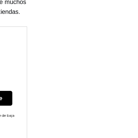
ue muchos
tiendas.
e
 de baja