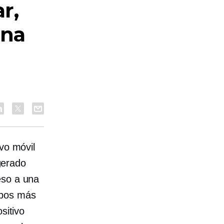
r,
una
vo móvil
gerado
eso a una
ipos más
sitivo