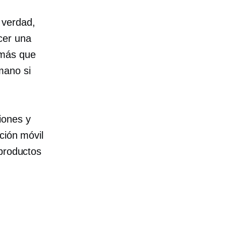
 verdad,
cer una
 más que
mano si
iones y
ción móvil
 productos