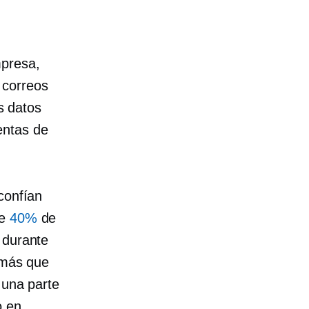
presa,
 correos
os datos
entas de
 confían
de
40%
de
 durante
á más que
 una parte
o en