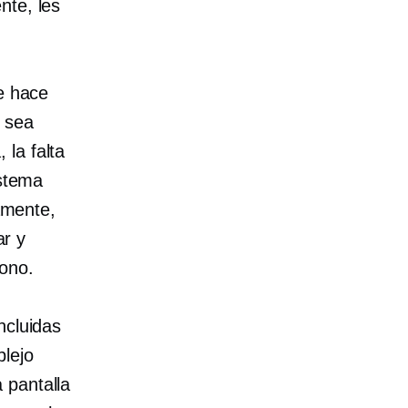
nte, les
ue hace
o sea
la falta
istema
amente,
ar y
fono.
ncluidas
plejo
 pantalla