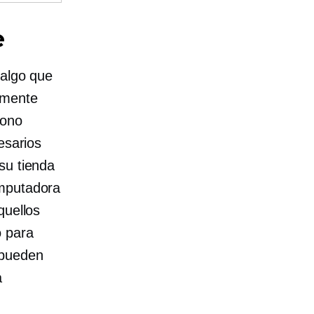
e
 algo que
lmente
fono
esarios
su tienda
omputadora
quellos
o para
 pueden
a