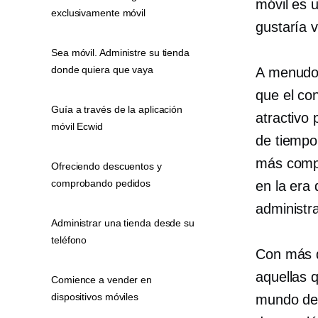
móvil es 
exclusivamente móvil
gustaría v
Sea móvil. Administre su tienda
donde quiera que vaya
A menudo, 
que el co
Guía a través de la aplicación
atractivo
móvil Ecwid
de tiempo 
más comp
Ofreciendo descuentos y
comprobando pedidos
en la era 
administr
Administrar una tienda desde su
teléfono
Con más d
aquellas 
Comience a vender en
dispositivos móviles
mundo del