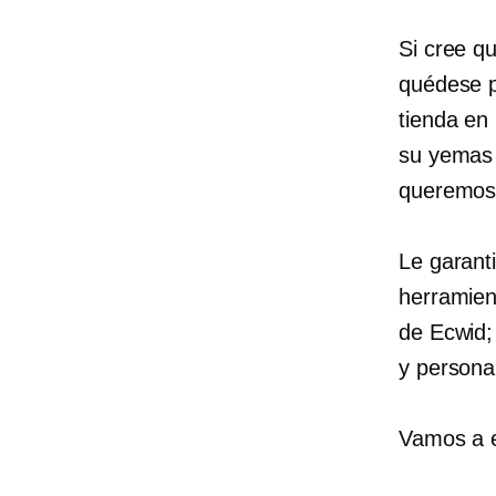
Si cree q
quédese p
tienda en
su
yemas 
queremos 
Le garant
herramien
de Ecwid;
y personal
Vamos a 