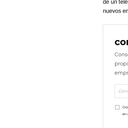
de un tel
nuevos em
co
Cons
prop
empr
Doy
en