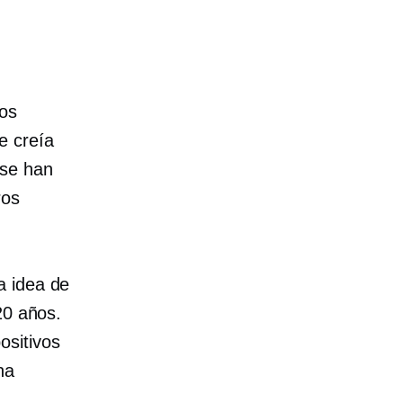
nos
e creía
 se han
ros
a idea de
20 años.
ositivos
na