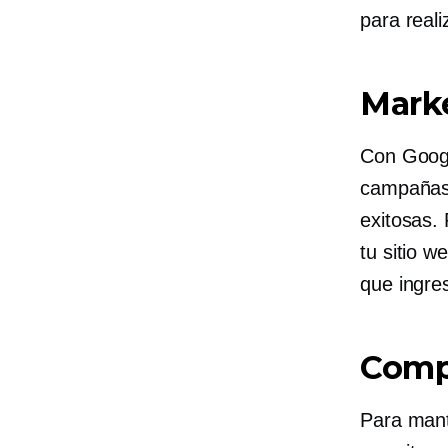
para reali
Marke
Con Googl
campañas 
exitosas. 
tu sitio w
que ingres
Compr
Para mant