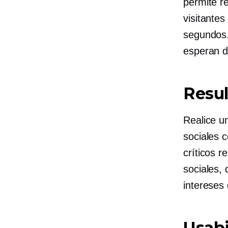
permite re
visitante
segundos.
esperan d
Resul
Realice u
sociales c
críticos r
sociales, 
intereses 
Usabi