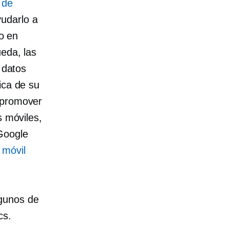
 de
udarlo a
co en
ueda, las
 datos
ica de su
 promover
s móviles,
Google
 móvil
lgunos de
cs.