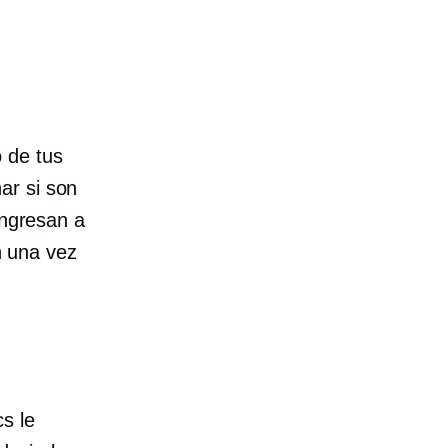
 de tus
ar si son
ingresan a
ón una vez
s le