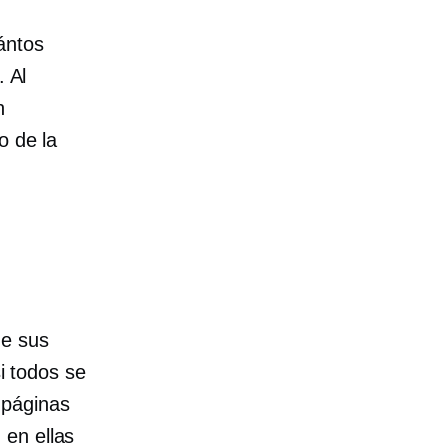
ántos
. Al
n
o de la
de sus
si todos se
 páginas
 en ellas