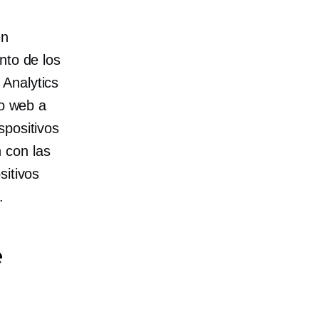
en
nto de los
 Analytics
io web a
spositivos
 con las
sitivos
.
e