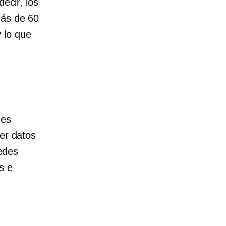
ecir, los
más de 60
 lo que
des
ver datos
redes
s e