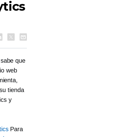
tics
s sabe que
io web
mienta,
su tienda
ics y
tics
Para