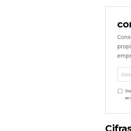
co
Cons
prop
empr
Doy
en
Cifra