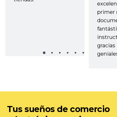
excelen
primer 
docume
fantást
instruc
gracias
geniale
Tus sueños de comercio