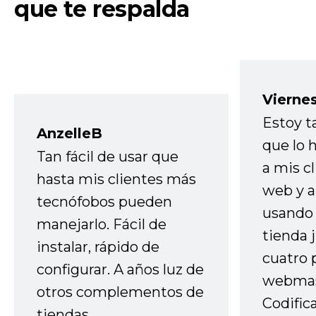
que te respalda
Vierne
Estoy t
AnzelleB
que lo
Tan fácil de usar que
a mis cl
hasta mis clientes más
web y a
tecnófobos pueden
usando 
manejarlo. Fácil de
tienda 
instalar, rápido de
cuatro 
configurar. A años luz de
webmas
otros complementos de
Codific
tiendas.