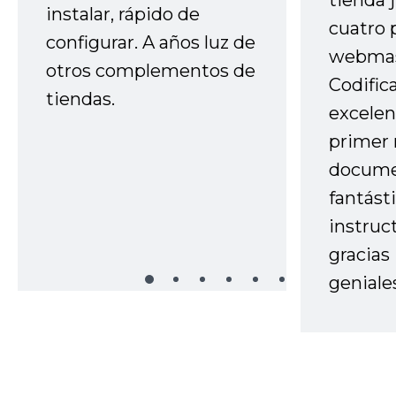
tienda 
instalar, rápido de
cuatro 
configurar. A años luz de
webmas
otros complementos de
Codific
tiendas.
excelen
primer 
docume
fantást
instruc
gracias
geniale