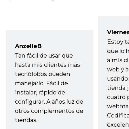
Vierne
Estoy t
AnzelleB
que lo
Tan fácil de usar que
a mis cl
hasta mis clientes más
web y a
tecnófobos pueden
usando 
manejarlo. Fácil de
tienda 
instalar, rápido de
cuatro 
configurar. A años luz de
webmas
otros complementos de
Codific
tiendas.
excelen