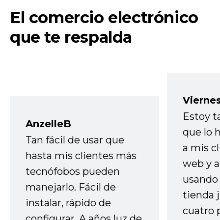
El comercio electrónico
que te respalda
Vierne
Estoy t
AnzelleB
que lo
Tan fácil de usar que
a mis cl
hasta mis clientes más
web y a
tecnófobos pueden
usando 
manejarlo. Fácil de
tienda 
instalar, rápido de
cuatro 
configurar. A años luz de