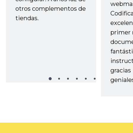
webmas
otros complementos de
Codific
tiendas.
excelen
primer 
docume
fantást
instruc
gracias
geniale