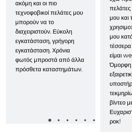
ακόμη και οι πιο
πελάτες
τεχνοφοβικοί πελάτες μου
μου και 
μπορούν να το
χρησιμοπ
διαχειριστούν. Εύκολη
μου κατ
εγκατάσταση, γρήγορη
τέσσερα 
εγκατάσταση. Χρόνια
είμαι w
φωτός μπροστά από άλλα
Όμορφη 
πρόσθετα καταστημάτων.
εξαιρετι
υποστήρι
τεκμηρί
βίντεο μ
Ευχαρισ
ροκ!