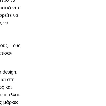
ύτερο να
ρειάζονται
ορείτε να
ς να
τους. Τους
όπισαν
 design,
μαι στη
ος και
 οι άλλοι.
ες μάρκες