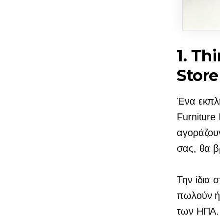
1. Th
Store
Ένα εκπλη
Furniture
αγοράζου
σας, θα β
Την ίδια
πωλούν ή
των ΗΠΑ. 