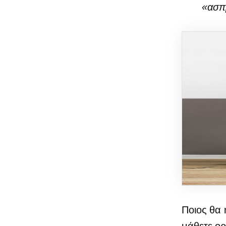
«ασπ
Ποιος θα 