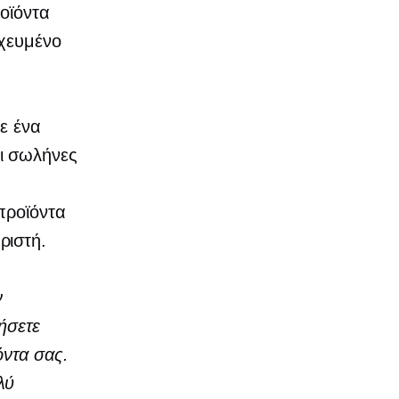
οϊόντα
χευμένο
ε ένα
οι σωλήνες
προϊόντα
ριστή.
ν
ήσετε
όντα σας.
λύ