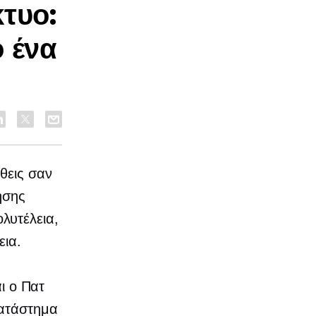
τυο:
 ένα
θεις σαν
ησης
λυτέλεια,
εια.
ι ο Πατ
κατάστημα