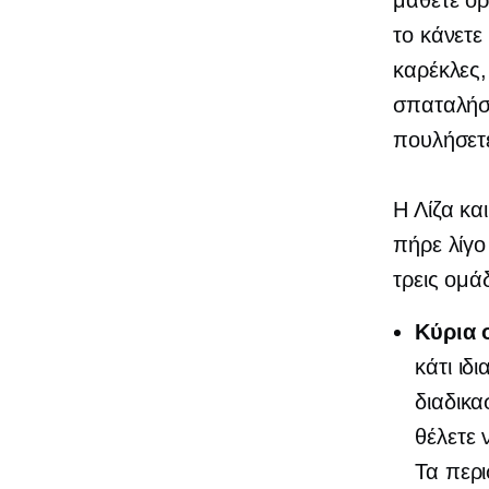
μάθετε ορ
το κάνετε
καρέκλες,
σπαταλήσ
πουλήσετε
Η Λίζα κα
πήρε λίγο
τρεις ομά
Κύρια 
κάτι ιδ
διαδικα
θέλετε 
Τα περι