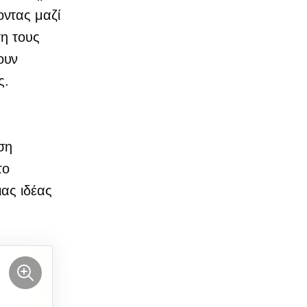
ντας μαζί
τη τους
ουν
ς.
ση
το
ιας ιδέας