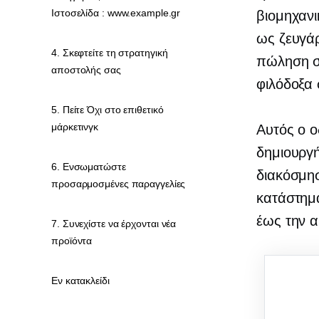
Ιστοσελίδα : www.example.gr
βιομηχαν
ως ζευγάρ
4. Σκεφτείτε τη στρατηγική
πώληση σ
αποστολής σας
φιλόδοξα 
5. Πείτε Όχι στο επιθετικό
μάρκετινγκ
Αυτός ο ο
δημιουργή
6. Ενσωματώστε
διακόσμησ
προσαρμοσμένες παραγγελίες
κατάστημα
έως την 
7. Συνεχίστε να έρχονται νέα
προϊόντα
Εν κατακλείδι