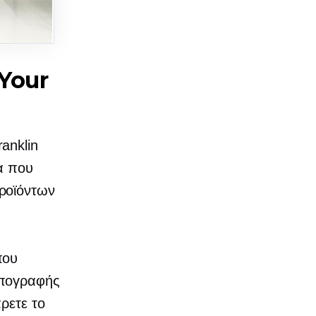
 Your
anklin
λα που
ροϊόντων
που
Απογραφής
ρετε το