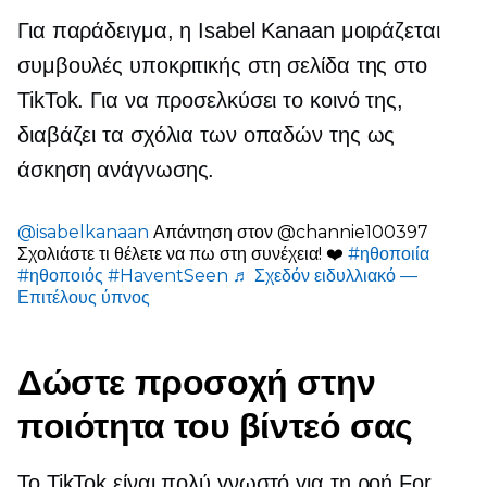
Για παράδειγμα, η Isabel Kanaan μοιράζεται
συμβουλές υποκριτικής στη σελίδα της στο
TikTok. Για να προσελκύσει το κοινό της,
διαβάζει τα σχόλια των οπαδών της ως
άσκηση ανάγνωσης.
@isabelkanaan
Απάντηση στον @channie100397
Σχολιάστε τι θέλετε να πω στη συνέχεια! ❤️
#ηθοποιία
#ηθοποιός
#HaventSeen
♬ Σχεδόν ειδυλλιακό —
Επιτέλους ύπνος
Δώστε προσοχή στην
ποιότητα του βίντεό σας
Το TikTok είναι
πολύ γνωστό
για τη ροή For