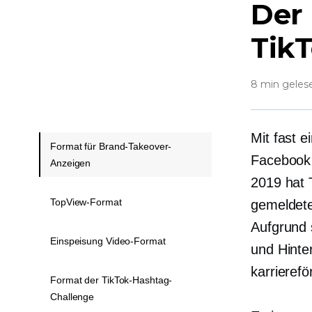
Der 
Tik
8 min geles
Mit fast e
Format für Brand-Takeover-
Facebook 
Anzeigen
2019 hat 
TopView-Format
gemeldete
Aufgrund 
Einspeisung Video-Format
und Hinte
karrieref
Format der TikTok-Hashtag-
Challenge