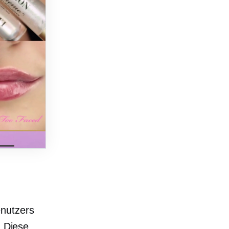
enutzers
. Diese