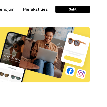
cenojumi
Pierakstīties
Sākt