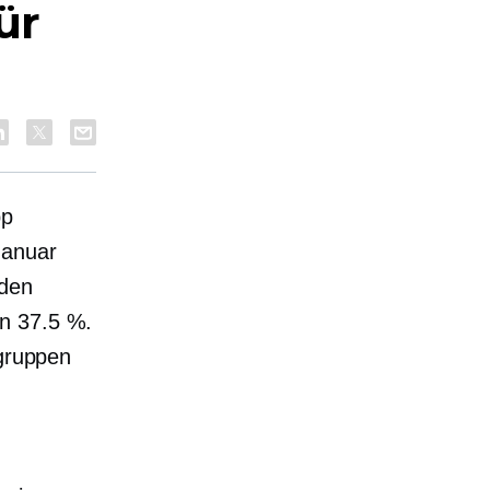
ür
pp
Januar
den
on 37.5 %.
sgruppen