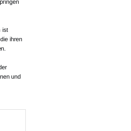
springen
 ist
die ihren
en.
der
ionen und