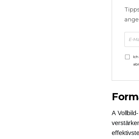
Tipp
ange
Ich
ab
Form
A
Vollbild-
verstärke
effektivs