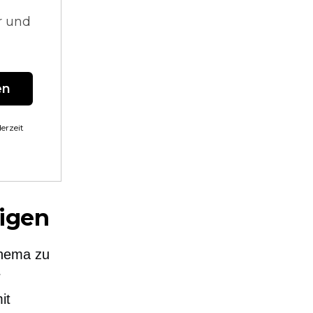
r und
en
erzeit
igen
Thema zu
r
it