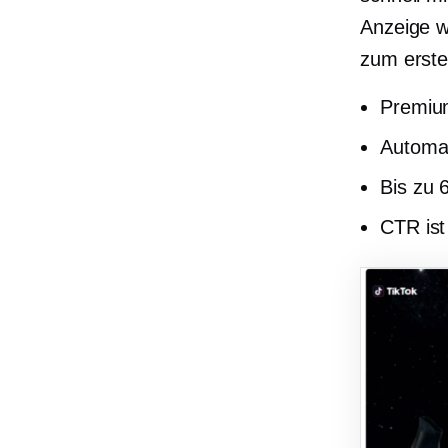
Anzeige w
zum erste
Premium
Automat
Bis zu 
CTR is