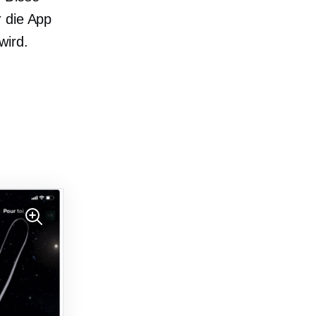
r die App
wird.