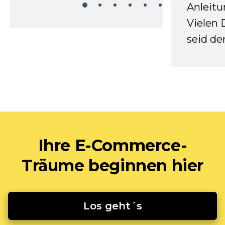
Anleitu
Vielen 
seid d
Ihre E-Commerce-
Träume beginnen hier
Los geht´s