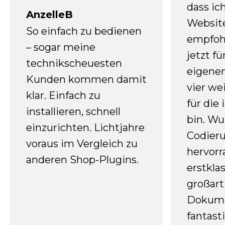
dass ic
AnzelleB
Websit
So einfach zu bedienen
empfoh
– sogar meine
jetzt f
technikscheuesten
eigenen
Kunden kommen damit
vier we
klar. Einfach zu
für die
installieren, schnell
bin. W
einzurichten. Lichtjahre
Codieru
voraus im Vergleich zu
hervor
anderen Shop-Plugins.
erstkla
großart
Dokume
fantast