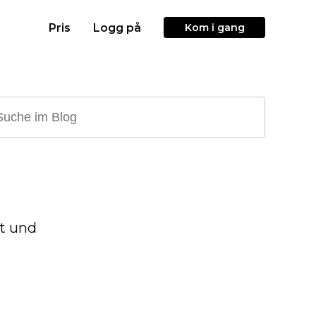
Pris
Logg på
Kom i gang
rt und