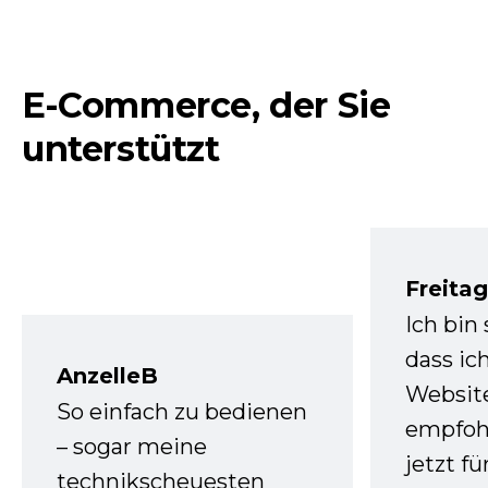
E-Commerce, der Sie
unterstützt
Freita
Ich bin
dass ic
AnzelleB
Websit
So einfach zu bedienen
empfoh
– sogar meine
jetzt f
technikscheuesten