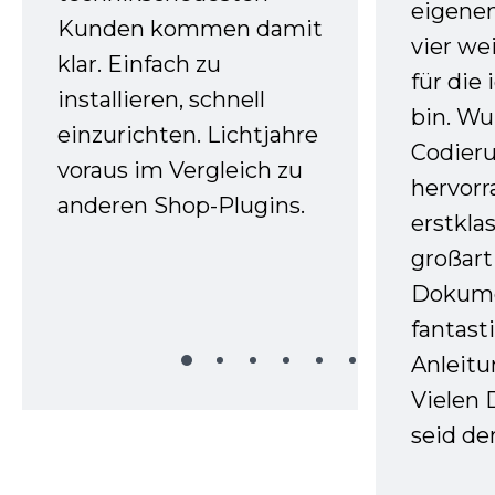
eigenen
Kunden kommen damit
vier we
klar. Einfach zu
für die
installieren, schnell
bin. W
einzurichten. Lichtjahre
Codieru
voraus im Vergleich zu
hervor
anderen Shop-Plugins.
erstkla
großart
Dokume
fantast
Anleitu
Vielen 
seid d