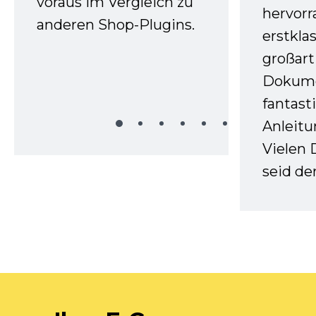
voraus im Vergleich zu
hervor
anderen Shop-Plugins.
erstkla
großart
Dokume
fantast
Anleitu
Vielen 
seid d