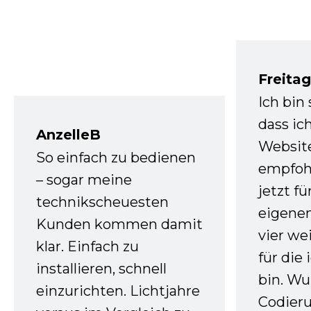
Freita
Ich bin
dass ic
AnzelleB
Websit
So einfach zu bedienen
empfoh
– sogar meine
jetzt f
technikscheuesten
eigenen
Kunden kommen damit
vier we
klar. Einfach zu
für die
installieren, schnell
bin. W
einzurichten. Lichtjahre
Codieru