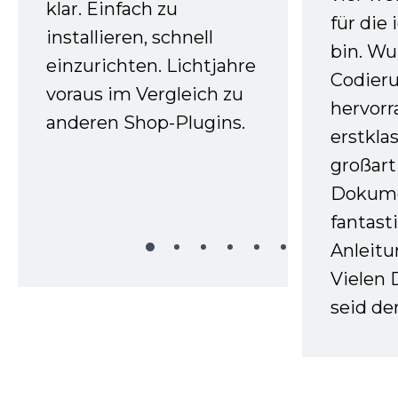
klar. Einfach zu
für die
installieren, schnell
bin. W
einzurichten. Lichtjahre
Codieru
voraus im Vergleich zu
hervor
anderen Shop-Plugins.
erstkla
großart
Dokume
fantast
Anleitu
Vielen 
seid d