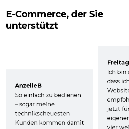
E-Commerce, der Sie
unterstützt
Freita
Ich bin
dass ic
AnzelleB
Websit
So einfach zu bedienen
empfoh
– sogar meine
jetzt f
technikscheuesten
eigenen
Kunden kommen damit
vier we