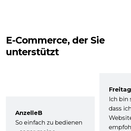
E-Commerce, der Sie
unterstützt
Freita
Ich bin
dass ic
AnzelleB
Websit
So einfach zu bedienen
empfoh