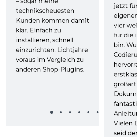
– sogar meine
jetzt f
technikscheuesten
eigenen
Kunden kommen damit
vier we
klar. Einfach zu
für die
installieren, schnell
bin. W
einzurichten. Lichtjahre
Codieru
voraus im Vergleich zu
hervor
anderen Shop-Plugins.
erstkla
großart
Dokume
fantast
Anleitu
Vielen 
seid d