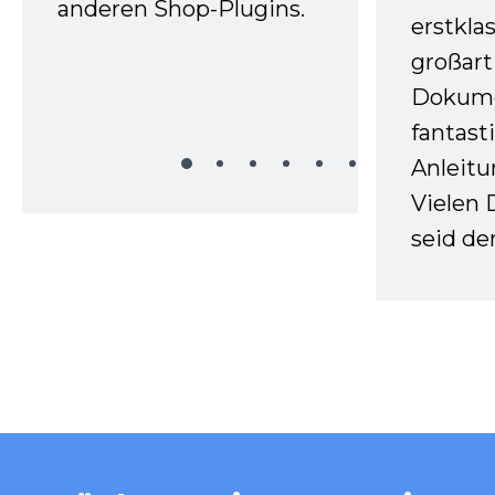
anderen Shop-Plugins.
erstkla
großart
Dokume
fantast
Anleitu
Vielen 
seid d