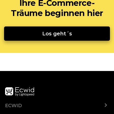
Ihre E-Commerce-
Träume beginnen hier
Los geht´s
ECWID
Ecwid.com