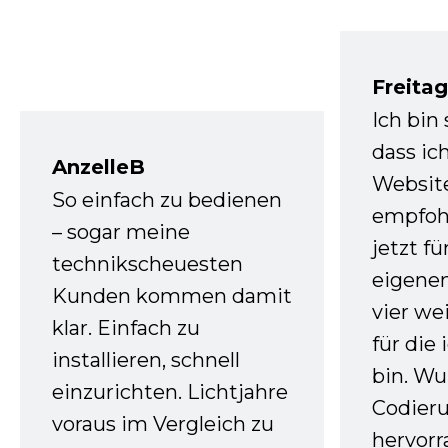
Freita
Ich bin
dass ic
AnzelleB
Websit
So einfach zu bedienen
empfoh
– sogar meine
jetzt f
technikscheuesten
eigenen
Kunden kommen damit
vier we
klar. Einfach zu
für die
installieren, schnell
bin. W
einzurichten. Lichtjahre
Codieru
voraus im Vergleich zu
hervor