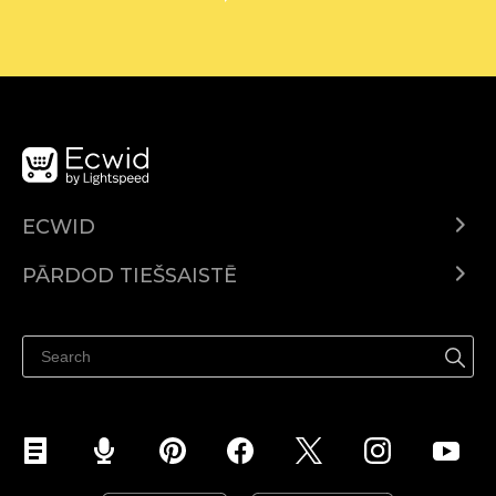
ECWID
Ecwid.com
PĀRDOD TIEŠSAISTĒ
Izcenojumi
Pārdod visur
Palīdzības centrs
Pārdod Facebook
Pārdod Instagram