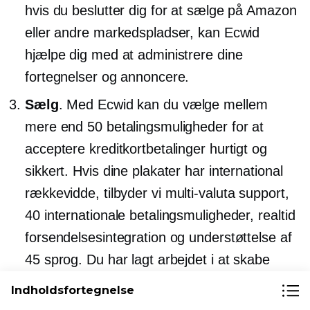
hvis du beslutter dig for at sælge på Amazon
eller andre markedspladser, kan Ecwid
hjælpe dig med at administrere dine
fortegnelser og annoncere.
Sælg
. Med Ecwid kan du vælge mellem
mere end 50 betalingsmuligheder for at
acceptere kreditkortbetalinger hurtigt og
sikkert. Hvis dine plakater har international
rækkevidde, tilbyder vi
multi-valuta
support,
40 internationale betalingsmuligheder,
realtid
forsendelsesintegration og understøttelse af
45 sprog. Du har lagt arbejdet i at skabe
flotte designs, og vi vil gerne hjælpe dig med
Indholdsfortegnelse
at få dem i hænderne på så mange kunder