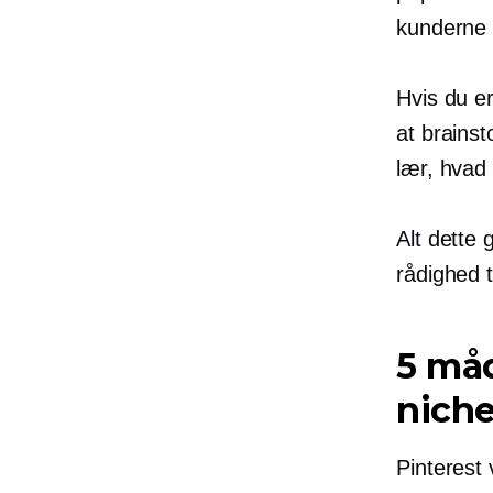
kunderne 
Hvis du er
at brains
lær, hvad
Alt dette 
rådighed t
5 måd
nich
Pinterest 