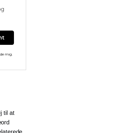
og
nt
lde mig.
til at
eord
elaterede