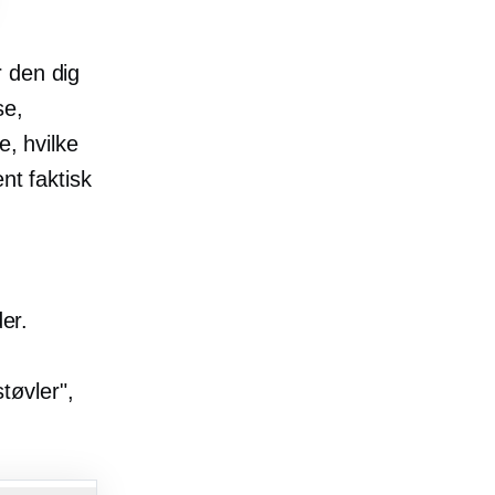
 den dig
se,
e, hvilke
nt faktisk
der.
tøvler",