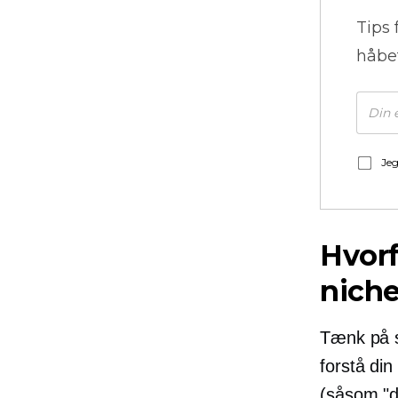
Tips 
håbe
Jeg
Hvorf
nich
Tænk på s
forstå din
(såsom "d