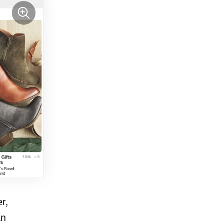
r,
an