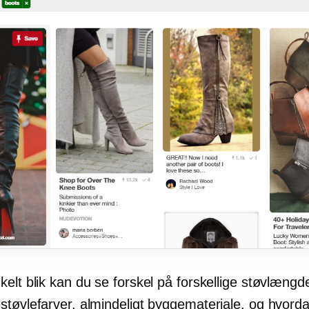
elt blik kan du se forskel på forskellige støvlængde
støvlefarver, almindeligt byggemateriale, og hvord