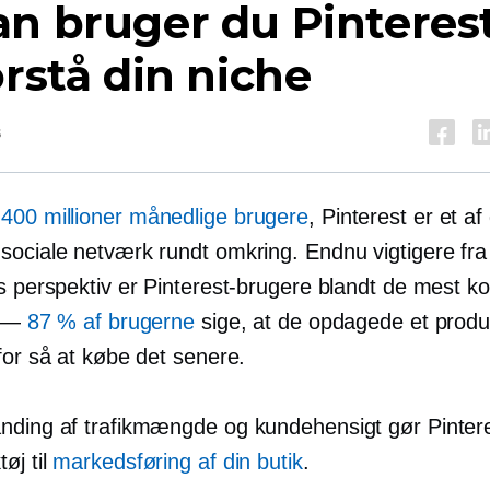
n bruger du Pinterest 
orstå din niche
s
r
400 millioner månedlige brugere
, Pinterest er et a
sociale netværk rundt omkring. Endnu vigtigere fra
rs perspektiv er Pinterest-brugere blandt de mest k
e —
87 % af brugerne
sige, at de opdagede et produ
for så at købe det senere.
nding af trafikmængde og kundehensigt gør Pinteres
øj til
markedsføring af din butik
.