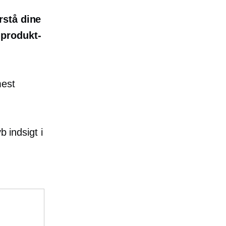
orstå dine
 produkt-
mest
b indsigt i