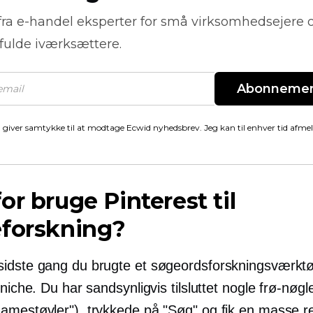
fra
e-handel
eksperter for små virksomhedsejere 
fulde iværksættere.
Abonneme
 giver samtykke til at modtage Ecwid nyhedsbrev. Jeg kan til enhver tid afme
or bruge Pinterest til
eforskning?
idste gang du brugte et søgeordsforskningsværktøj 
 niche. Du har sandsynligvis tilsluttet nogle frø-nøgl
amestøvler"), trykkede på "Søg" og fik en masse r