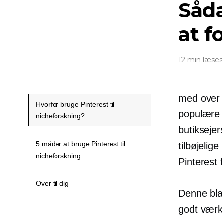
Såda
at f
12 min læse
med ove
Hvorfor bruge Pinterest til
populære 
nicheforskning?
butikseje
5 måder at bruge Pinterest til
tilbøjelig
nicheforskning
Pinterest 
Over til dig
Denne bla
godt værkt