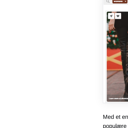
Med et enk
populære 