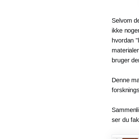
Selvom de
ikke nogen
hvordan "l
materialer
bruger d
Denne man
forsknings
Sammenlig
ser du fak