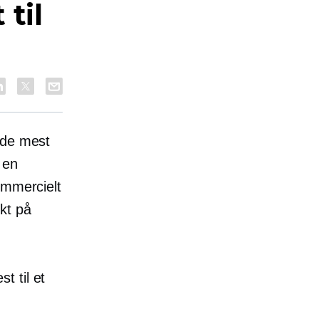
til
f de mest
 en
ommercielt
kt på
t til et